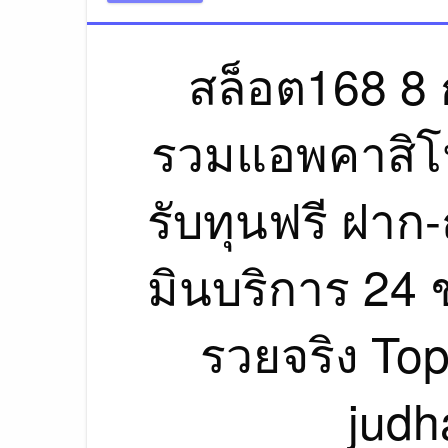
สล็อต168 8 
รวมแอพคาสิโน
รับทุนฟรี ฝา
มินบริการ 24 
รวยจริง To
judh