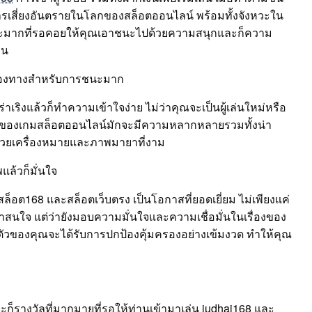
มการเสี่ยงอันตรายในโลกของสล็อตออนไลน์ พร้อมทั้งจังหวะใน
อะมากที่รอคอยให้คุณเอาชนะไปด้วยความสนุกและก็ความ
าน
ช่องทางสำหรับการชนะมาก
าเริงแล้วก็ทำความเข้าใจง่าย ไม่ว่าคุณจะเป็นผู้เล่นใหม่หรือ
ณะของเกมสล็อตออนไลน์มักจะมีความหลากหลายรวมทั้งน่า
ปด้วยเครื่องหมายและภาพมายาที่งาม
แล้วก็มั่นใจ
อต168 และสล็อตเว็บตรง เป็นโอกาสที่ยอดเยี่ยม ไม่เพียงแค่
่าสนใจ แต่ว่ายังมอบความมั่นใจและความเชื่อมั่นในเรื่องของ
นตัวของคุณจะได้รับการปกป้องคุ้มครองอย่างเข้มงวด ทำให้คุณ
ะก็รางวัลที่มากมายที่รอให้ท่านเข้ามาเล่น judhai168 และ