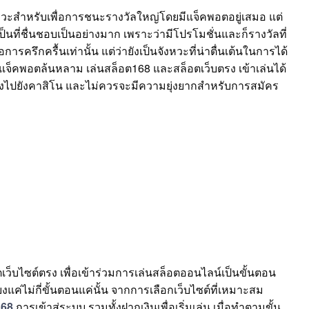
หวะสำหรับเพื่อการชนะรางวัลใหญ่โดยมีแจ็คพอตอยู่เสมอ แต่
เป็นที่ชื่นชอบเป็นอย่างมาก เพราะว่ามีโปรโมชั่นและก็รางวัลที่
่อการครึกครื้นเท่านั้น แต่ว่ายังเป็นจังหวะที่น่าตื่นเต้นในการได้
ัลแจ็คพอตล้นหลาม เล่นสล็อต168 และสล็อตเว็บตรง เข้าเล่นได้
ทางไปยังคาสิโน และไม่ควรจะมีความยุ่งยากสำหรับการสมัคร
็บไซต์ตรง เพื่อเข้าร่วมการเล่นสล็อตออนไลน์เป็นขั้นตอน
ค่ไม่กี่ขั้นตอนแค่นั้น จากการเลือกเว็บไซต์ที่เหมาะสม
168
การเข้าสู่ระบบ รวมทั้งฝากเงินเพื่อเริ่มเล่น เมื่อทำตามขั้น