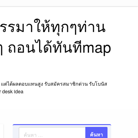
สรรมาให้ทุกๆท่าน
นๆ ถอนได้ทันทีmap
 แต่ได้ผลตอบแทนสูง รับสมัครสมาชิกด่วน รับโบนัส
r desk idea