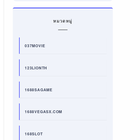
หมวดหมู่
037MOVIE
123LIONTH
1688SAGAME
1688VEGASX.COM
168SLOT