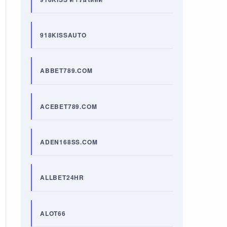
918KISSAUTO
ABBET789.COM
ACEBET789.COM
ADEN168SS.COM
ALLBET24HR
ALOT66