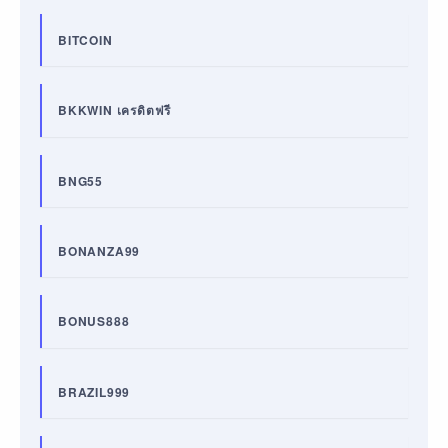
BITCOIN
BKKWIN เครดิตฟรี
BNG55
BONANZA99
BONUS888
BRAZIL999