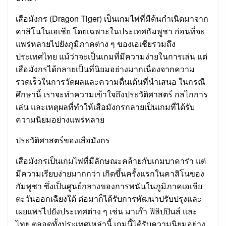
เสือมังกร (Dragon Tiger) เป็นเกมไพ่ที่มีต้นกำเนิดมาจาก
คาสิโนในเอเชีย โดยเฉพาะในประเทศกัมพูชา ก่อนที่จะ
แพร่หลายไปยังภูมิภาคต่าง ๆ ของเอเชียรวมถึง
ประเทศไทย แม้ว่าจะเป็นเกมที่มีความง่ายในการเล่น แต่
เสือมังกรได้กลายเป็นที่นิยมอย่างมากเนื่องจากความ
รวดเร็วในการวัดผลและความตื่นเต้นที่นำเสนอ ในกรณี
ศึกษานี้ เราจะทำความเข้าใจถึงประวัติศาสตร์ กลไกการ
เล่น และเหตุผลที่ทำให้เสือมังกรกลายเป็นเกมที่ได้รับ
ความนิยมอย่างแพร่หลาย
ประวัติศาสตร์ของเสือมังกร
เสือมังกรเป็นเกมไพ่ที่มีลักษณะคล้ายกับเกมบาคาร่า แต่
มีความเรียบง่ายมากกว่า เกิดขึ้นครั้งแรกในคาสิโนของ
กัมพูชา ซึ่งเป็นศูนย์กลางของการพนันในภูมิภาคเอเชีย
ตะวันออกเฉียงใต้ ต่อมาก็ได้รับการพัฒนาปรับปรุงและ
เผยแพร่ไปยังประเทศต่าง ๆ เช่น มาเก๊า ฟิลิปปินส์ และ
ไทย ตลอดทั้งประเทศเหล่านี้ เกมนี้ได้รับความนิยมอย่าง