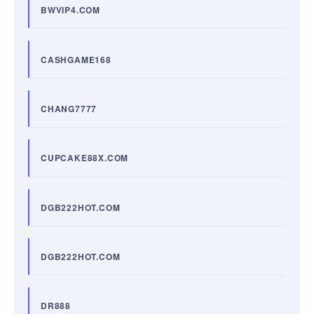
BWVIP4.COM
CASHGAME168
CHANG7777
CUPCAKE88X.COM
DGB222HOT.COM
DGB222HOT.COM
DR888