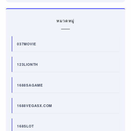
หมวดหมู่
037MOVIE
123LIONTH
1688SAGAME
1688VEGASX.COM
168SLOT