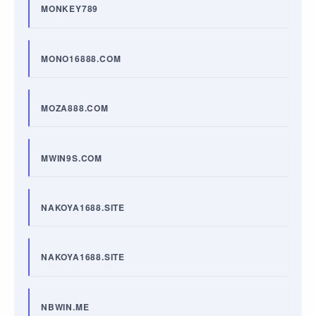
MONKEY789
MONO16888.COM
MOZA888.COM
MWIN9S.COM
NAKOYA1688.SITE
NAKOYA1688.SITE
NBWIN.ME