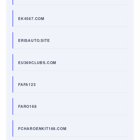
EK4567.COM
ERISAUTO.SITE
EU369CLUBS.COM
FAFA123
FARO168
FCHAROENKIT168.COM