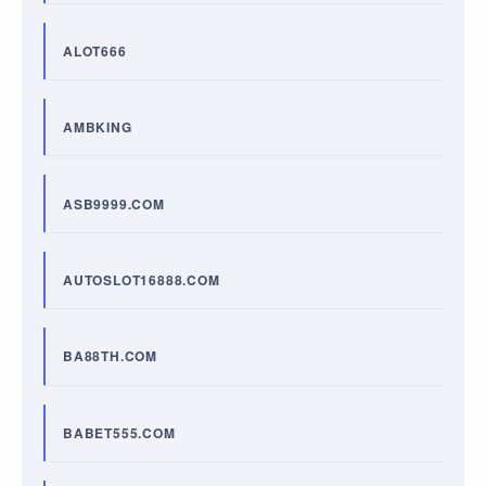
ALOT666
AMBKING
ASB9999.COM
AUTOSLOT16888.COM
BA88TH.COM
BABET555.COM