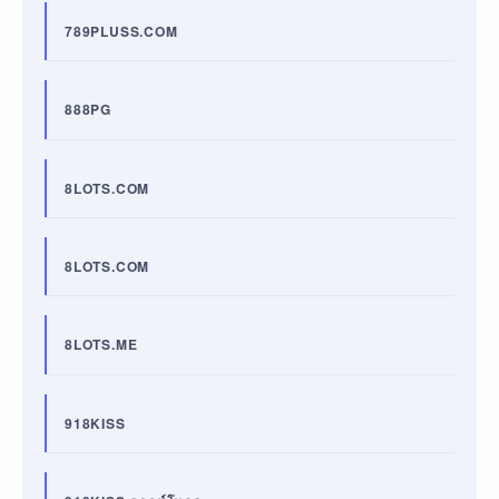
789PLUSS.COM
888PG
8LOTS.COM
8LOTS.COM
8LOTS.ME
918KISS