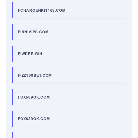
FCHAROENKIT168.COM
FINNIVIPS.COM
FIWDEE.WIN
FIZZ169BET.COM
FOX689OK.COM
FOX689OK.COM