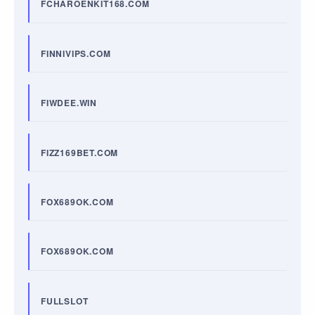
FCHAROENKIT168.COM
FINNIVIPS.COM
FIWDEE.WIN
FIZZ169BET.COM
FOX689OK.COM
FOX689OK.COM
FULLSLOT