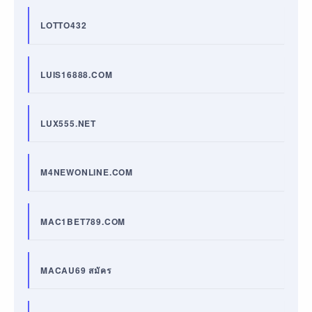
LOTTO432
LUIS16888.COM
LUX555.NET
M4NEWONLINE.COM
MAC1BET789.COM
MACAU69 สมัคร