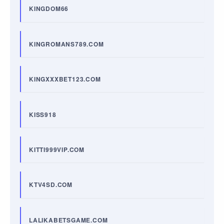
KINGDOM66
KINGROMANS789.COM
KINGXXXBET123.COM
KISS918
KITTI999VIP.COM
KTV4SD.COM
LALIKABETSGAME.COM