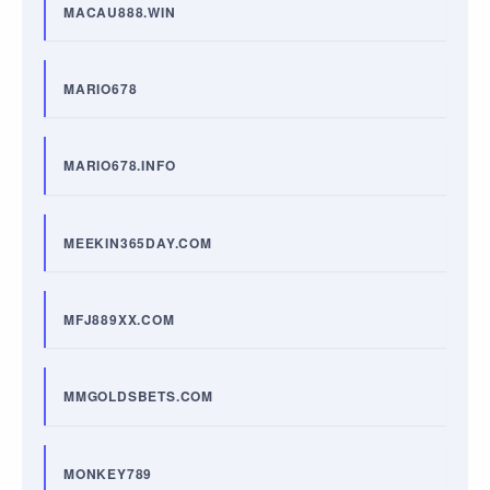
MACAU888.WIN
MARIO678
MARIO678.INFO
MEEKIN365DAY.COM
MFJ889XX.COM
MMGOLDSBETS.COM
MONKEY789