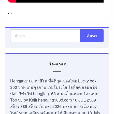
…
เรื่องล่าสุด
Hengjing168 คาสิโน ที่ดีที่สุด ของไทย Lucky box
300 บาท เกมคุรภาพ เว็บโปร่งใส ไลฟ์สด สล็อต ยิง
ปลา กีฬา ไพ่ hengjing168 เกมสล็อตหลายร้อยแบบ
Top 33 by Kelli hengjing168d.com 10 JUL 2569
สล็อต888 สล็อตเว็บตรง 2026 ประสบการณ์เล่นยุค
ใหม่ ระบบเสถียร พร้อมเกมให้เลือกมากมาย 18 July