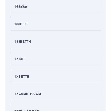
168สล็อต
188BET
188BETTH
1XBET
1XBETTH
1XGAMETH.COM