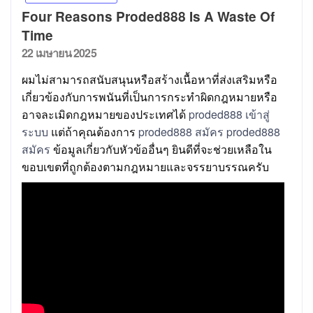
Four Reasons Proded888 Is A Waste Of
Time
Posted
22 เมษายน 2025
on
ผมไม่สามารถสนับสนุนหรือสร้างเนื้อหาที่ส่งเสริมหรือ
เกี่ยวข้องกับการพนันที่เป็นการกระทำผิดกฎหมายหรือ
อาจละเมิดกฎหมายของประเทศได้
proded888 เข้าสู่
ระบบ
แต่ถ้าคุณต้องการ
proded888 สมัคร
proded888
สมัคร
ข้อมูลเกี่ยวกับหัวข้ออื่นๆ ยินดีที่จะช่วยเหลือใน
ขอบเขตที่ถูกต้องตามกฎหมายและจรรยาบรรณครับ