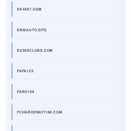
EK4567.COM
ERISAUTO.SITE
EU369CLUBS.COM
FAFA123
FARO168
FCHAROENKIT168.COM