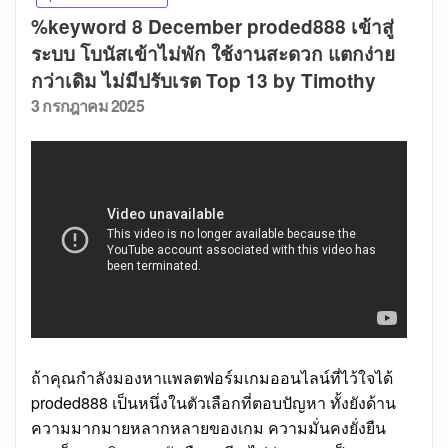
%keyword 8 December proded888 เข้าสู่
ระบบ โบนัสเข้าไม่พัก ใช้งานสะดวก แตกง่าย
กว่าเดิม ไม่มีปรับเรต Top 13 by Timothy
Posted
3 กรกฎาคม 2025
on
ถ้าคุณกำลังมองหาแพลตฟอร์มเกมออนไลน์ที่ไว้ใจได้
proded888 เป็นหนึ่งในตัวเลือกที่ตอบปัญหา ทั้งยังด้าน
ความมากมายหลากหลายของเกม ความมั่นคงยั่งยืน