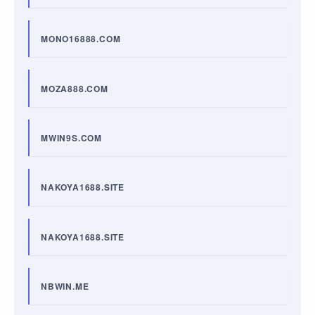
MONO16888.COM
MOZA888.COM
MWIN9S.COM
NAKOYA1688.SITE
NAKOYA1688.SITE
NBWIN.ME