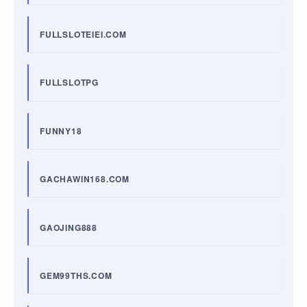
FULLSLOTEIEI.COM
FULLSLOTPG
FUNNY18
GACHAWIN168.COM
GAOJING888
GEM99THS.COM