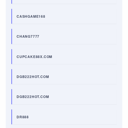
CASHGAME168
CHANG7777
CUPCAKE88X.COM
DGB222HOT.COM
DGB222HOT.COM
DR888