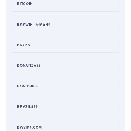
BITCOIN
BKKWIN เครดิตฟรี
BNG55
BONANZA99
BONUS888
BRAZIL999
BWVIP4.COM