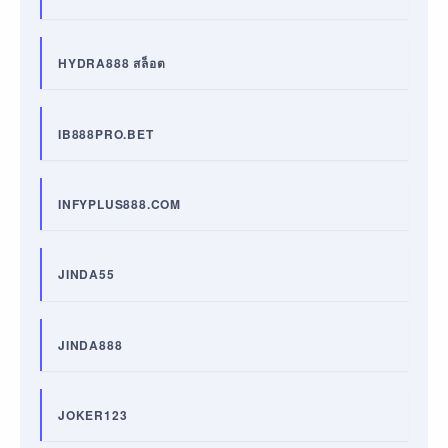
HYDRA888 สล็อต
IB888PRO.BET
INFYPLUS888.COM
JINDA55
JINDA888
JOKER123