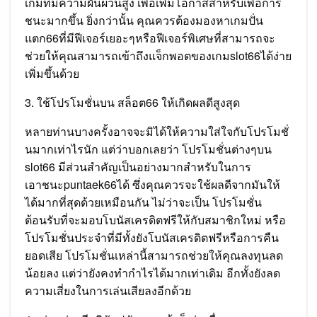
เกมที่มีความผันผวนสูง เพื่อเพิ่มโอกาสสำหรับเพื่อการ
ชนะมากขึ้น ยิ่งกว่านั้น คุณควรต้องมองหาเกมปั่น
แตก66ที่มีฟีเจอร์เยอะๆหรือฟีเจอร์พิเศษที่สามารถจะ
ช่วยให้คุณสามารถเข้าถึงแจ็กพอตของเกมslot66ได้ง่าย
เพิ่มขึ้นด้วย
3. ใช้โปรโมชั่นบน สล็อต66 ให้เกิดผลดีสูงสุด
หลายท่านบางครั้งอาจจะมิได้ให้ความใส่ใจกับโปรโมชั่
นมากเท่าไรนัก แต่ว่าบอกเลยว่า โปรโมชั่นต่างๆบน
slot66 มีส่วนสำคัญเป็นอย่างมากสำหรับในการ
เอาชนะpuntaek66ได้ ซึ่งคุณควรจะใช้ผลดีจากมันให้
ได้มากที่สุดด้วยเหมือนกัน ไม่ว่าจะเป็น โปรโมชั่น
ต้อนรับที่จะมอบโบนัสเครดิตฟรีให้กับสมาชิกใหม่ หรือ
โปรโมชั่นประจำที่มีทั้งยังโบนัสเครดิตฟรีหรือการคืน
ยอดเสีย โปรโมชั่นเหล่านี้สามารถช่วยให้คุณลงทุนลด
น้อยลง แต่ว่ายังคงทำกำไรได้มากเท่าเดิม อีกทั้งยังลด
ความเสี่ยงในการเล่นเสียลงอีกด้วย