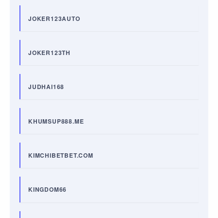
JOKER123AUTO
JOKER123TH
JUDHAI168
KHUMSUP888.ME
KIMCHIBETBET.COM
KINGDOM66