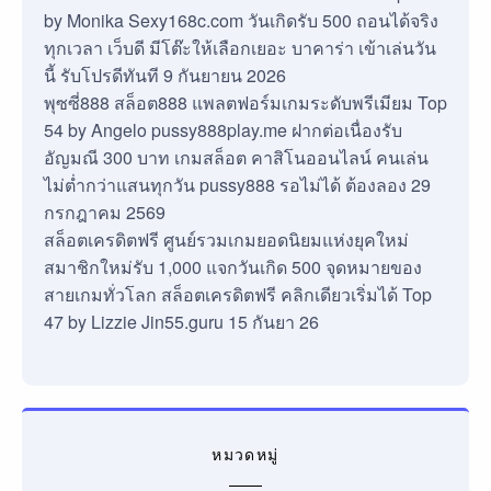
by Monika Sexy168c.com วันเกิดรับ 500 ถอนได้จริง
ทุกเวลา เว็บดี มีโต๊ะให้เลือกเยอะ บาคาร่า เข้าเล่นวัน
นี้ รับโปรดีทันที 9 กันยายน 2026
พุซซี่888 สล็อต888 แพลตฟอร์มเกมระดับพรีเมียม Top
54 by Angelo pussy888play.me ฝากต่อเนื่องรับ
อัญมณี 300 บาท เกมสล็อต คาสิโนออนไลน์ คนเล่น
ไม่ต่ำกว่าแสนทุกวัน pussy888 รอไม่ได้ ต้องลอง 29
กรกฎาคม 2569
สล็อตเครดิตฟรี ศูนย์รวมเกมยอดนิยมแห่งยุคใหม่
สมาชิกใหม่รับ 1,000 แจกวันเกิด 500 จุดหมายของ
สายเกมทั่วโลก สล็อตเครดิตฟรี คลิกเดียวเริ่มได้ Top
47 by Lizzie Jin55.guru 15 กันยา 26
หมวดหมู่