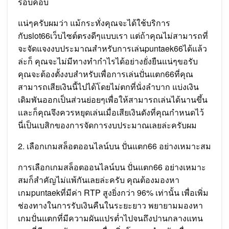
รอบคอบ
แน่ๆครับผมว่า แม้กระทั่งคุณจะได้ใช้บริการ
กับslot66เว็บไซต์ตรงดีๆแบบเรา แต่ถ้าคุณไม่สามารถที่
จะจัดแจงงบประมาณสำหรับการเล่นpuntaek66ได้แล้ว
ล่ะก็ คุณจะไม่มีทางทำกำไรได้อย่างยั่งยืนแน่ๆขอรับ
คุณจะต้องตั้งงบสำหรับเพื่อการเล่นปั่นแตก66ที่คุณ
สามารถเสียเงินนี้ไปได้โดยไม่ตกที่นั่งลำบาก แบ่งเงิน
เดิมพันออกเป็นส่วนย่อยๆเพื่อให้สามารถเล่นได้นานขึ้น
และก็คุณจึงควรหยุดเล่นเมื่อเสียเงินดังที่คุณกำหนดไว้
นี่เป็นเบสิกของการจัดการงบประมาณเลยล่ะครับผม
2. เลือกเกมสล็อตออนไลน์บน ปั่นแตก66 อย่างเหมาะสม
การเลือกเกมสล็อตออนไลน์บน ปั่นแตก66 อย่างเหมาะ
สมก็สำคัญไม่แพ้กันเลยล่ะครับ คุณต้องมองหา
เกมpuntaekที่มีค่า RTP สูงยิ่งกว่า 96% เท่านั้น เพื่อเพิ่ม
ช่องทางในการรับเงินคืนในระยะยาว พยายามมองหา
เกมปั่นแตกที่มีความผันแปรต่ำไปจนถึงปานกลางแทน