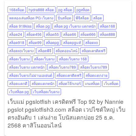
168สล็อต
hydra888 สล็อต
pg สล็อต
pgสล็อต
ทดลองเล่นสล็อต PG เว็บตรง
ปั่นสล็อต
พีจีสล็อต
สล็อต
สล็อต 918kiss
สล็อต pg
สล็อต pg เว็บตรง แตกหนัก
สล็อต168
สล็อต24
สล็อต456
สล็อต55
สล็อต66
สล็อต666
สล็อต888
สล็อต918
สล็อต99
สล็อตpg
สล็อตpgแท้
สล็อตxo
สล็อตxoเว็บตรง
สล็อตพีจี
สล็อตออนไลน์
สล็อตเครดิตฟรี
สล็อตเว็บตรง
สล็อตเว็บตรง
สล็อตเว็บตรง 168
สล็อตเว็บตรง แตกหนัก
สล็อตเว็บตรง789
สล็อตเว็บตรง789
สล็อตเว็บตรงไม่ผ่านเอเย่นต์
สล็อตเเครดิตฟรี
สล็อตแตกง่าย
สล็อตแตกดี
สล็อตแตกหนัก
สล็อตโจ๊กเกอร์
เกมสล็อต
เว็บสล็อต
เว็บสล็อต pg
เว็บสล็อตเว็บตรง
เว็บแม่ pgslotfish เครดิตฟรี Top 92 by Nannie
pgslot pgslotfish3.com สล็อต เวปไซต์ใหญ่ เว็บ
ตรงอันดับ 1 เล่นง่าย โบนัสแตกบ่อย 25 ธ.ค.
2568 คาสิโนออนไลน์