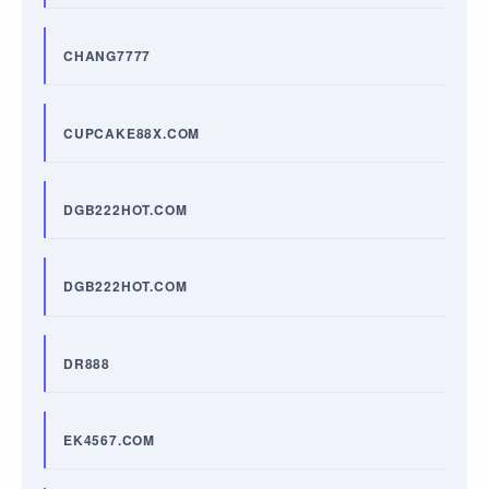
CHANG7777
CUPCAKE88X.COM
DGB222HOT.COM
DGB222HOT.COM
DR888
EK4567.COM