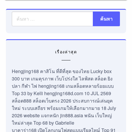
เรื่องล่าสุด
Hengjing168 คาสิโน ที่ดีที่สุด ของไทย Lucky box
300 บาท เกมคุรภาพ เว็บโปร่งใส ไลฟ์สด สล็อต ยิง
ปลา กีฬา ไพ่ hengjing168 เกมสล็อตหลายร้อยแบบ
Top 33 by Kelli hengjing168d.com 10 JUL 2569
สล็อต888 สล็อตเว็บตรง 2026 ประสบการณ์เล่นยุค
ใหม่ ระบบเสถียร พร้อมเกมให้เลือกมากมาย 18 July
2026 website แจกหนัก jin888.asia พนัน เว็บใหญ่
ใหม่ล่าสุด Top 68 by Gabrielle
บาคาร่า168 เปิดโลกเกมไพ่สดแบบเรียลไทม์ Top 91