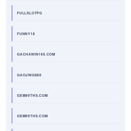
FULLSLOTPG
FUNNY18
GACHAWIN168.COM
GAOJING888
GEM99THS.COM
GEM99THS.COM