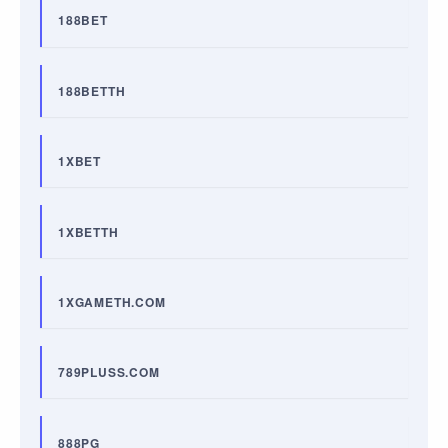
188BET
188BETTH
1XBET
1XBETTH
1XGAMETH.COM
789PLUSS.COM
888PG