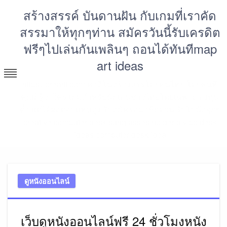
Skip
สร้างสรรค์ บันดานฝัน กับเกมที่เราคัด
to
สรรมาให้ทุกๆท่าน สมัครวันนี้รับเครดิต
content
ฟรีๆไปเล่นกันเพลินๆ ถอนได้ทันทีmap
art ideas
https://crearft.com คาสิโนสร้างสรรโดยคนไทย โดยคนที่
คุณก็รู้ว่าใคร เกมสำหรับนักเล่นชาวไทยโดยเฉพาะ ลงทุน
ต่ำ แต่ได้ผลตอบแทนสูง รับสมัครสมาชิกด่วน รับโบนัสจุกๆ
creative computer desk sunglasses holder diy pc desk
ideas computer desk idea
ดูหนังออนไลน์
เว็บดูหนังออนไลน์ฟรี 24 ชั่วโมงหนัง