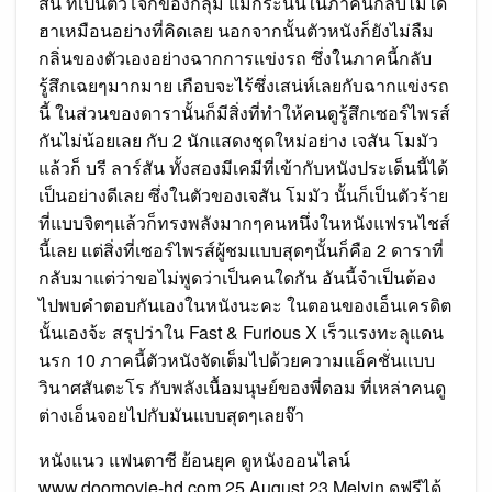
สัน ที่เป็นตัวโจ๊กของกลุ่ม แม้กระนั้นในภาคนี้กลับไม่ได้
ฮาเหมือนอย่างที่คิดเลย นอกจากนั้นตัวหนังก็ยังไม่ลืม
กลิ่นของตัวเองอย่างฉากการแข่งรถ ซึ่งในภาคนี้กลับ
รู้สึกเฉยๆมากมาย เกือบจะไร้ซึ่งเสน่ห์เลยกับฉากแข่งรถ
นี้ ในส่วนของดารานั้นก็มีสิ่งที่ทำให้คนดูรู้สึกเซอร์ไพรส์
กันไม่น้อยเลย กับ 2 นักแสดงชุดใหม่อย่าง เจสัน โมมัว
แล้วก็ บรี ลาร์สัน ทั้งสองมีเคมีที่เข้ากับหนังประเด็นนี้ได้
เป็นอย่างดีเลย ซึ่งในตัวของเจสัน โมมัว นั้นก็เป็นตัวร้าย
ที่แบบจิตๆแล้วก็ทรงพลังมากๆคนหนึ่งในหนังแฟรนไชส์
นี้เลย แต่สิ่งที่เซอร์ไพรส์ผู้ชมแบบสุดๆนั้นก็คือ 2 ดาราที่
กลับมาแต่ว่าขอไม่พูดว่าเป็นคนใดกัน อันนี้จำเป็นต้อง
ไปพบคำตอบกันเองในหนังนะคะ ในตอนของเอ็นเครดิต
นั้นเองจ้ะ สรุปว่าใน Fast & Furious X เร็วแรงทะลุแดน
นรก 10 ภาคนี้ตัวหนังจัดเต็มไปด้วยความแอ็คชั่นแบบ
วินาศสันตะโร กับพลังเนื้อมนุษย์ของพี่ดอม ที่เหล่าคนดู
ต่างเอ็นจอยไปกับมันแบบสุดๆเลยจ๊า
หนังแนว แฟนตาซี ย้อนยุค ดูหนังออนไลน์
www.doomovie-hd.com 25 August 23 Melvin ดูฟรีได้