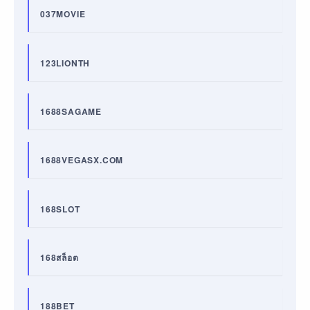
037MOVIE
123LIONTH
1688SAGAME
1688VEGASX.COM
168SLOT
168สล็อต
188BET