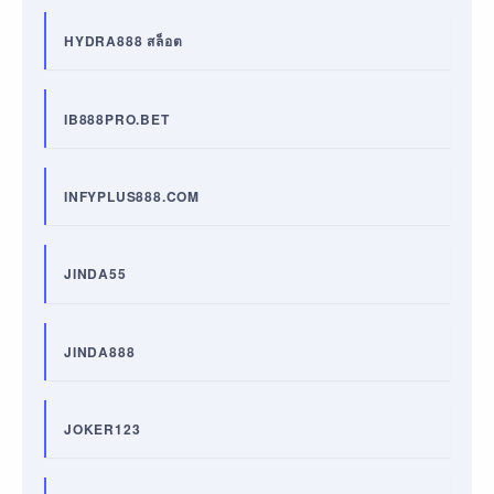
HYDRA888 สล็อต
IB888PRO.BET
INFYPLUS888.COM
JINDA55
JINDA888
JOKER123