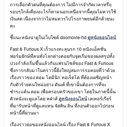
การเลือกตัวตนที่คุณต้องการ ไม่มีการจำกัดเวลาหรือ
รอบๆใกล้เคียงอะไรก็ตามนอกเหนือจากนี้คุณไม่ควรใช้
เงินสด เนื่องจากว่าไม่สมควรไปโรงภาพยนต์อีกด้วยนะ
คะ
ชี้แนะหนังน่าดูในเว็บไซต์ doomovie-hd
ดูหนังออนไลน์
Fast & Furious X เร็วแรงทะลุนรก 10 หนังแอ็คชั่น
ฟอร์มยักษ์ที่คนทั่งโลกต่างคอยกับจุดเริ่มของผลสรุปทั้ง
ปวงกำลังเริ่มขึ้นแล้วกับแฟรนไชส์ของ Fast & Furious
ซึ่งการกลับมาในคราวนี้ยิ่งใหญ่สมการรอคอยที่ว่าด้วย
เรื่องราวของ ดอม โดมินิก ทอเร็ตโต ที่ต้องเผชิญหน้า
กับตัวร้ายคนใหม่อย่าง ดันเต้ ที่เขานั้นต้องการที่จะ
ชำระแค้น ดอม เพื่อครอบครัวของเขา โดยในภาคนี้นั้น
ตัวหนังจะดูแลโดย หฝ่าส์
ดูหนังออนไลน์
เลเทอร์เรียร์
ที่มารับหน้าที่ดูแลแทน จัสติน ลิน ที่ถอนตัวออกไปก่อน
หน้านี้ที่ผ่านมา
เรื่องราวย่อของหนังออนไลน์ เรื่อง Fast & Furious X