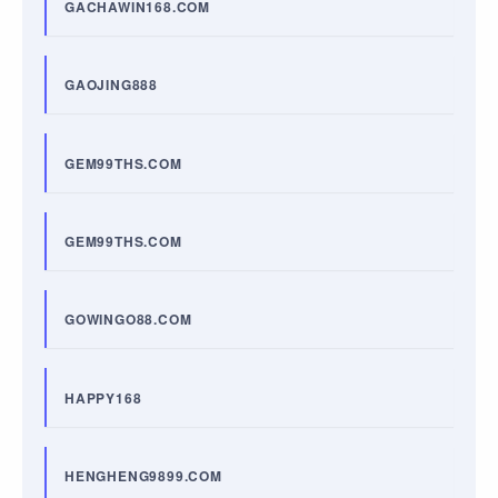
GACHAWIN168.COM
GAOJING888
GEM99THS.COM
GEM99THS.COM
GOWINGO88.COM
HAPPY168
HENGHENG9899.COM