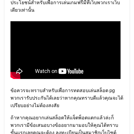
ประโยชน์สำหรับเพื่อการเล่นเกมฟรีมีที่เว็บพวกเราเว็บ
เดียวเท่านั้น
ข้อควรจะทราบสำหรับเพื่อการทดสอบเล่นสล็อต pg
พวกเรารับประกันได้เลยว่าหากคุณทราบดีแล้วคุณจะได้
เปรียบอย่างไม่ต้องสงสัย
ถ้าหากคุณอยากเล่นสล็อตให้แจ็ตพ็อตแตกแล้วล่ะก็
พวกเรามีข้อเสนอบางข้ออยากมามอบให้คุณได้ทราบ
ขั้นแรกเลยคุณจะต้อง ลงทะเบียนเป็นสมาชิกเว็บไซต์