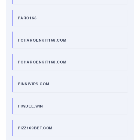
FARO168
FCHAROENKIT168.COM
FCHAROENKIT168.COM
FINNIVIPS.COM
FIWDEE.WIN
FIZZ169BET.COM