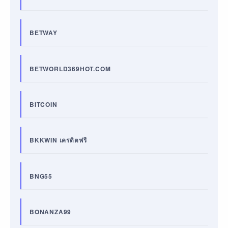
BETWAY
BETWORLD369HOT.COM
BITCOIN
BKKWIN เครดิตฟรี
BNG55
BONANZA99