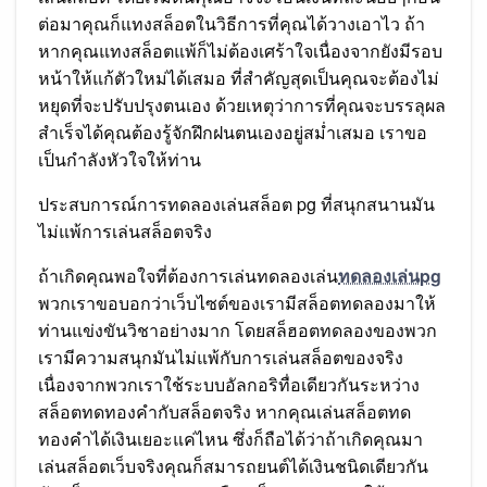
ต่อมาคุณก็แทงสล็อตในวิธีการที่คุณได้วางเอาไว ถ้า
หากคุณแทงสล็อตแพ้ก็ไม่ต้องเศร้าใจเนื่องจากยังมีรอบ
หน้าให้แก้ตัวใหม่ได้เสมอ ที่สำคัญสุดเป็นคุณจะต้องไม่
หยุดที่จะปรับปรุงตนเอง ด้วยเหตุว่าการที่คุณจะบรรลุผล
สำเร็จได้คุณต้องรู้จักฝึกฝนตนเองอยู่สม่ำเสมอ เราขอ
เป็นกำลังหัวใจให้ท่าน
ประสบการณ์การทดลองเล่นสล็อต pg ที่สนุกสนานมัน
ไม่แพ้การเล่นสล็อตจริง
ถ้าเกิดคุณพอใจที่ต้องการเล่นทดลองเล่น
ทดลองเล่นpg
พวกเราขอบอกว่าเว็บไซต์ของเรามีสล็อตทดลองมาให้
ท่านแข่งขันวิชาอย่างมาก โดยสล็ฮอตทดลองของพวก
เรามีความสนุกมันไม่แพ้กับการเล่นสล็อตของจริง
เนื่องจากพวกเราใช้ระบบอัลกอริทื่อเดียวกันระหว่าง
สล็อตทดทองคำกับสล็อตจริง หากคุณเล่นสล็อตทด
ทองคำได้เงินเยอะแค่ไหน ซึ่งก็ถือได้ว่าถ้าเกิดคุณมา
เล่นสล็อตเว็บจริงคุณก็สมารถยนต์ได้เงินชนิดเดียวกัน