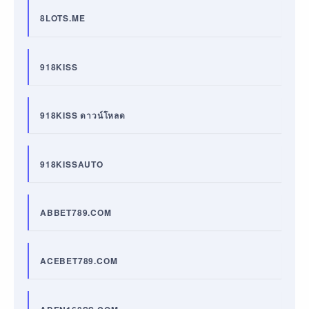
8LOTS.ME
918KISS
918KISS ดาวน์โหลด
918KISSAUTO
ABBET789.COM
ACEBET789.COM