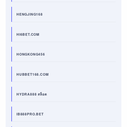
HENGJING168
HI6BET.COM
HONGKONG456
HUBBET168.COM
HYDRA888 สล็อต
IB888PRO.BET