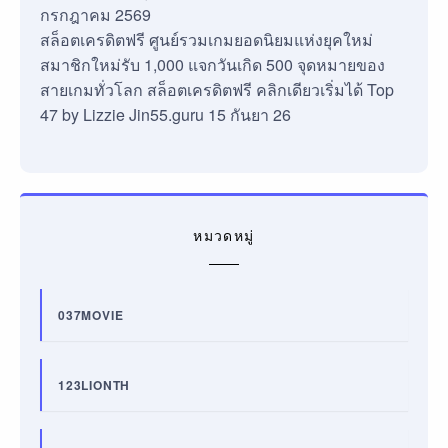
กรกฎาคม 2569
สล็อตเครดิตฟรี ศูนย์รวมเกมยอดนิยมแห่งยุคใหม่
สมาชิกใหม่รับ 1,000 แจกวันเกิด 500 จุดหมายของ
สายเกมทั่วโลก สล็อตเครดิตฟรี คลิกเดียวเริ่มได้ Top
47 by Lizzie Jin55.guru 15 กันยา 26
หมวดหมู่
037MOVIE
123LIONTH