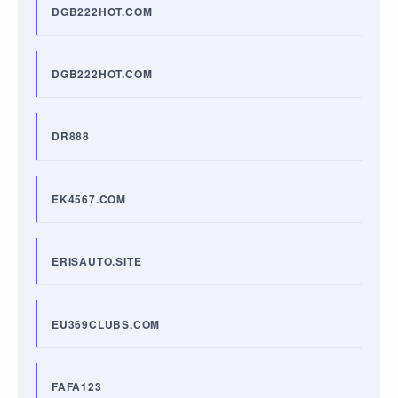
DGB222HOT.COM
DGB222HOT.COM
DR888
EK4567.COM
ERISAUTO.SITE
EU369CLUBS.COM
FAFA123