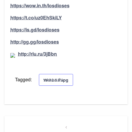
https://wow.in.th/losdioses
https://t.co/uz0EhSkiLY
https://is.gd/losdioses
http://gg.gg/losdioses
http://rlu.ru/3jBbn
Tagged:
ทดลองเล่นpg
แนะแนว
เรื่อง
Previous