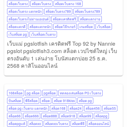
สล็อตเว็บตรง
สล็อตเว็บตรง
สล็อตเว็บตรง 168
สล็อตเว็บตรง แตกหนัก
สล็อตเว็บตรง789
สล็อตเว็บตรง789
สล็อตเว็บตรงไม่ผ่านเอเย่นต์
สล็อตเเครดิตฟรี
สล็อตแตกง่าย
สล็อตแตกดี
สล็อตแตกหนัก
สล็อตโจ๊กเกอร์
เกมสล็อต
เว็บสล็อต
เว็บสล็อต pg
เว็บสล็อตเว็บตรง
เว็บแม่ pgslotfish เครดิตฟรี Top 92 by Nannie
pgslot pgslotfish3.com สล็อต เวปไซต์ใหญ่ เว็บ
ตรงอันดับ 1 เล่นง่าย โบนัสแตกบ่อย 25 ธ.ค.
2568 คาสิโนออนไลน์
168สล็อต
pg สล็อต
pgสล็อต
ทดลองเล่นสล็อต PG เว็บตรง
ปั่นสล็อต
พีจีสล็อต
สล็อต
สล็อต 918kiss
สล็อต pg
สล็อต pg เว็บตรง แตกหนัก
สล็อต168
สล็อต24
สล็อต456
สล็อต55
สล็อต66
สล็อต666
สล็อต888
สล็อต918
สล็อต99
สล็อตpg
สล็อตpgแท้
สล็อตxo
สล็อตxoเว็บตรง
สล็อตพีจี
สล็อตออนไลน์