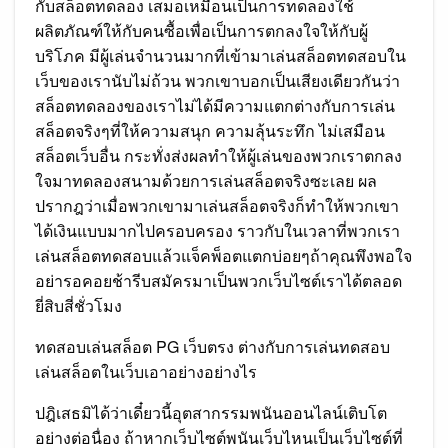
กับสล็อตทดลอง เสมอเหมือนเป็นการทดลองใช้
ผลิตภัณฑ์ให้กับคนซื้อเพื่อเป็นการตกลงใจให้กับผู้
บริโภค มีผู้เล่นจำนวนมากที่เข้ามาเล่นสล็อตทดสอบใน
เว็บของเรานับไม่ถ้วน พวกเขาบอกเป็นเสียงเดียวกันว่า
สล็อตทดลองของเราไม่ได้มีความแตกต่างกับการเล่น
สล็อตจริงๆที่ให้ความสนุก ความลุ้นระทึก ไม่เสมือน
สล็อตเว็บอื่น กระทั่งส่งผลทำให้ผู้เล่นของพวกเราตกลง
ใจมาทดลองสนามด้วยการเล่นสล็อตจริงซะเลย ผล
ปรากฎว่าเมื่อพวกเขามาเล่นสล็อตจริงก็ทำให้พวกเขา
ได้เงินแบบมากไปครอบครอง ราวกับในเวลาที่พวกเรา
เล่นสล็อตทดสอบแล้วแจ็คพ็อตแตกบ่อยๆถ้าคุณพึงพอใจ
อย่ารอคอยช้ารีบสมัครมาเป็นพวกเว็บไซต์เราได้ตลอด
ยี่สิบสี่ชั่วโมง
ทดสอบเล่นสล็อต PG เว็บตรง ต่างกับการเล่นทดสอบ
เล่นสล็อตในเว็บเอาอย่างอย่างไร
ปฎิเสธมิได้ว่าเดี๋ยวนี้อุตสากรรมพนันออนไลน์เติบโต
อย่างต่อนื่อง ถ้าหากเว็บไซต์พนันเว็บไหนเป็นเว็บไซต์ที่