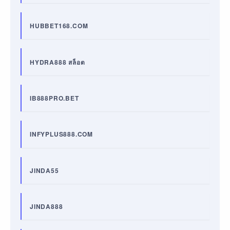
HUBBET168.COM
HYDRA888 สล็อต
IB888PRO.BET
INFYPLUS888.COM
JINDA55
JINDA888