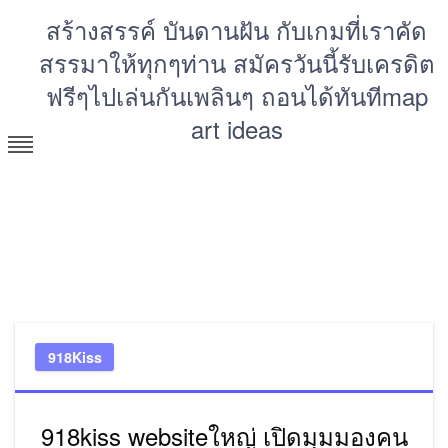
Skip
สร้างสรรค์ บันดานฝัน กับเกมที่เราคัด
to
สรรมาให้ทุกๆท่าน สมัครวันนี้รับเครดิต
content
ฟรีๆไปเล่นกันเพลินๆ ถอนได้ทันทีmap
art ideas
https://crearft.com คาสิโนสร้างสรรโดยคนไทย โดยคนที่
คุณก็รู้ว่าใคร เกมสำหรับนักเล่นชาวไทยโดยเฉพาะ ลงทุน
ต่ำ แต่ได้ผลตอบแทนสูง รับสมัครสมาชิกด่วน รับโบนัสจุกๆ
creative computer desk sunglasses holder diy pc desk
ideas computer desk idea
918Kiss
918kiss websiteใหญ่ เปิดมุมมองคน