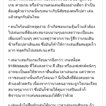
เกม ค่ายเกม หรือจำนวนคนเล่นเพียงอย่างเดียว จำเป็น
ต้องดูด้วยว่าเกมนั้นๆเหมาะกับนิสัยของตนรึเปล่า เล่น
แล้วสนุกกับมันไหม
• คนใจร้อนมักหลุดง่าย: ถ้าเกิดชอบเกมลุ้นเร็วแล้วต้อง
ไปเล่นเกมที่ต้องสะสมรอบนานๆบอกเลยว่าจะเบื่อและ
เพิ่มเบทไวแน่ๆ เพราะเหตุว่าพวกเราจะรู้สึกว่าเกมเดิน
ช้าหรือเปล่าเดินเลย ซึ่งมันก็ทำให้การเล่นเสียสมดุลเร็ว
มาก หลุดกันไปเลยล่ะนะครับ
• เหมาะสมกับเกมเรียบมากยิ่งกว่า: เกมสล็อต
918kissauto ที่ใส่แสงสว่าง สี เสียง หรือเอฟเฟกต์หนักๆ
อาจจะเป็นผลให้พวกเราตื่นเต้นเวลาเล่นเกม แต่ว่าพวก
เราชอบอย่างนั้นจริงๆไหมนะ? นี่เป็นสิ่งที่ต้องคอยถาม
ตัวเองด้วยครับ เนื่องจากว่าบางคนอาจจะถูกใจเกมเรียบ
สบายๆมากกว่า ซึ่งมันก็ช่วยให้คุมการสปินแล้วก็
พิจารณาการเล่นของตนเองได้ดีกว่าด้วย
• เล่นแล้วไม่ฝืนมักเล่นได้นาน: เวลาเล่นเกมสักเกม ถ้า