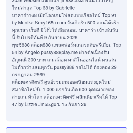
2026 website แจกหนัก jin888.asia พนัน เว็บใหญ่
ใหม่ล่าสุด Top 68 by Gabrielle
บาคาร่า168 เปิดโลกเกมไพ่สดแบบเรียลไทม์ Top 91
by Monika Sexy168c.com วันเกิดรับ 500 ถอนได้จริง
ทุกเวลา เว็บดี มีโต๊ะให้เลือกเยอะ บาคาร่า เข้าเล่นวัน
นี้ รับโปรดีทันที 9 กันยายน 2026
พุซซี่888 สล็อต888 แพลตฟอร์มเกมระดับพรีเมียม Top
54 by Angelo pussy888play.me ฝากต่อเนื่องรับ
อัญมณี 300 บาท เกมสล็อต คาสิโนออนไลน์ คนเล่น
ไม่ต่ำกว่าแสนทุกวัน pussy888 รอไม่ได้ ต้องลอง 29
กรกฎาคม 2569
สล็อตเครดิตฟรี ศูนย์รวมเกมยอดนิยมแห่งยุคใหม่
สมาชิกใหม่รับ 1,000 แจกวันเกิด 500 จุดหมายของ
สายเกมทั่วโลก สล็อตเครดิตฟรี คลิกเดียวเริ่มได้ Top
47 by Lizzie Jin55.guru 15 กันยา 26