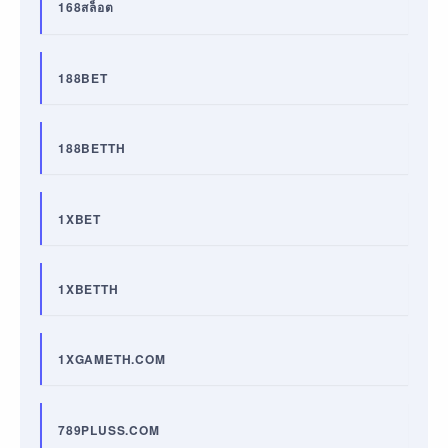
168สล็อต
188BET
188BETTH
1XBET
1XBETTH
1XGAMETH.COM
789PLUSS.COM