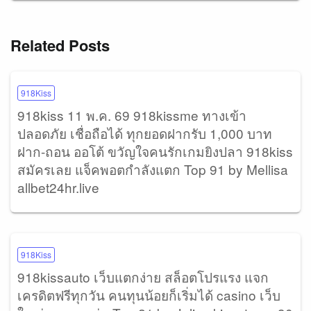
Related Posts
918Kiss
918kiss 11 พ.ค. 69 918kissme ทางเข้า
ปลอดภัย เชื่อถือได้ ทุกยอดฝากรับ 1,000 บาท
ฝาก-ถอน ออโต้ ขวัญใจคนรักเกมยิงปลา 918kiss
สมัครเลย แจ็คพอตกำลังแตก Top 91 by Mellisa
allbet24hr.live
918Kiss
918kissauto เว็บแตกง่าย สล็อตโปรแรง แจก
เครดิตฟรีทุกวัน คนทุนน้อยก็เริ่มได้ casino เว็บ