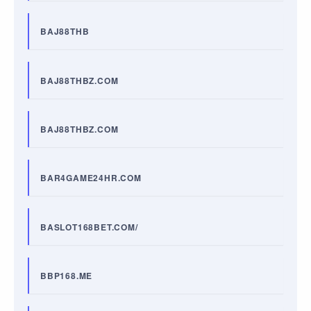
BAJ88THB
BAJ88THBZ.COM
BAJ88THBZ.COM
BAR4GAME24HR.COM
BASLOT168BET.COM/
BBP168.ME