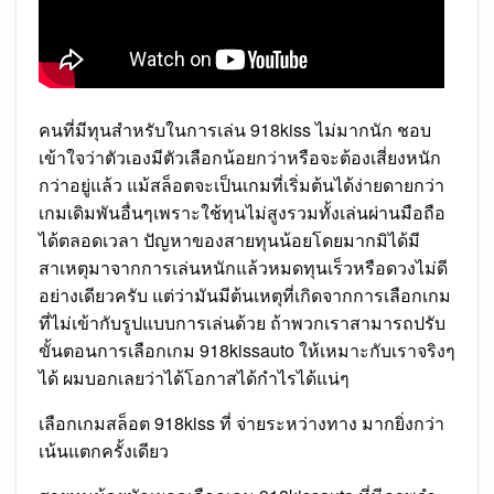
คนที่มีทุนสำหรับในการเล่น 918kiss ไม่มากนัก ชอบ
เข้าใจว่าตัวเองมีตัวเลือกน้อยกว่าหรือจะต้องเสี่ยงหนัก
กว่าอยู่แล้ว แม้สล็อตจะเป็นเกมที่เริ่มต้นได้ง่ายดายกว่า
เกมเดิมพันอื่นๆเพราะใช้ทุนไม่สูงรวมทั้งเล่นผ่านมือถือ
ได้ตลอดเวลา ปัญหาของสายทุนน้อยโดยมากมิได้มี
สาเหตุมาจากการเล่นหนักแล้วหมดทุนเร็วหรือดวงไม่ดี
อย่างเดียวครับ แต่ว่ามันมีต้นเหตุที่เกิดจากการเลือกเกม
ที่ไม่เข้ากับรูปแบบการเล่นด้วย ถ้าพวกเราสามารถปรับ
ขั้นตอนการเลือกเกม 918kissauto ให้เหมาะกับเราจริงๆ
ได้ ผมบอกเลยว่าได้โอกาสได้กำไรได้แน่ๆ
เลือกเกมสล็อต 918kiss ที่ จ่ายระหว่างทาง มากยิ่งกว่า
เน้นแตกครั้งเดียว