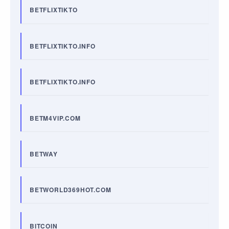
BETFLIXTIKTO
BETFLIXTIKTO.INFO
BETFLIXTIKTO.INFO
BETM4VIP.COM
BETWAY
BETWORLD369HOT.COM
BITCOIN