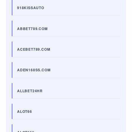
918KISSAUTO
ABBET789.COM
ACEBET789.COM
ADEN168SS.COM
ALLBET24HR
ALOT66