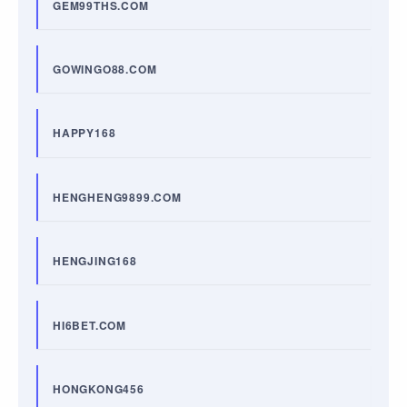
GEM99THS.COM
GOWINGO88.COM
HAPPY168
HENGHENG9899.COM
HENGJING168
HI6BET.COM
HONGKONG456