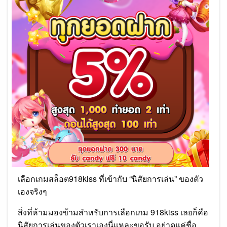
เลือกเกมสล็อต918kiss ที่เข้ากับ “นิสัยการเล่น” ของตัว
เองจริงๆ
สิ่งที่ห้ามมองข้ามสำหรับการเลือกเกม 918kiss เลยก็คือ
นิสัยการเล่นของตัวเราเองนี่แหละขอรับ อย่าดูแค่ชื่อ