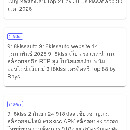
ใหญ่ ทดลองเล่น Top 21 by Julius kissat.app 30
ม.ค. 2026
918Kiss
918kissauto 918kissauto.website 14
กุมภาพันธ์ 2025 918kiss เว็บ ตรง แนะนำเกม
สล็อตยอดฮิต RTP สูง โบนัสแตกง่าย พนัน
ออนไลน์ เว็บแม่ 918kiss เครดิตฟรี Top 88 by
Rhys
918Kiss
918kiss 2 กันยา 24 918kiss เชี่ยวชาญเกม
สล็อตออนไลน์ 918kiss APK สล็อต918kissตอบ
โจทย์ทุกความต้องการ 918kiss สมัครรับเครดิต