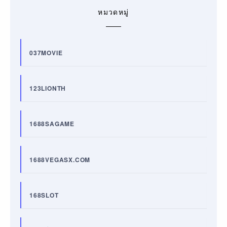
หมวดหมู่
037MOVIE
123LIONTH
1688SAGAME
1688VEGASX.COM
168SLOT