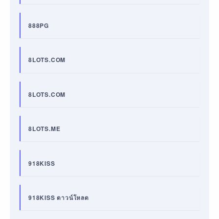
888PG
8LOTS.COM
8LOTS.COM
8LOTS.ME
918KISS
918KISS ดาวน์โหลด