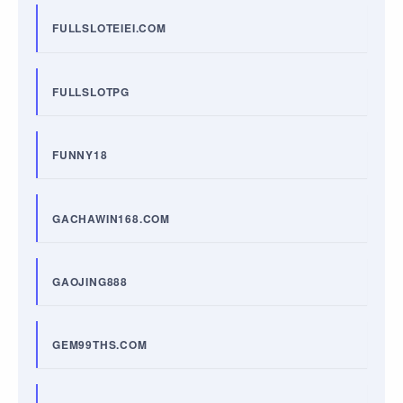
FULLSLOTEIEI.COM
FULLSLOTPG
FUNNY18
GACHAWIN168.COM
GAOJING888
GEM99THS.COM