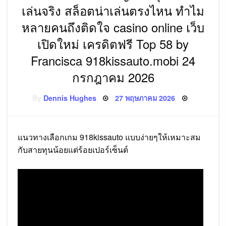
เล่นจริง สล็อตน่าเล่นตรงไหน ทำไม
หลายคนถึงติดใจ casino online เว็บ
เปิดใหม่ เครดิตฟรี Top 58 by
Francisca 918kissauto.mobi 24
กรกฎาคม 2026
Posted
By
Dennis Hughes
27 พฤษภาคม 2026
on
แนวทางเลือกเกม 918kissauto แบบง่ายๆให้เหมาะสม
กับสายทุนน้อยแต่ร้อยเปอร์เซ็นต์