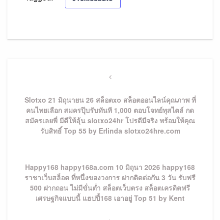
แนะแนว
เรื่อง
Previous
Post
Slotxo 21 มิถุนายน 26 สล็อตxo สล็อตออนไลน์คุณภาพ ที่
คนไทยเลือก สมครปุ๊บรับทันที 1,000 ตอบโจทย์ทุสไตล์ กด
สมัครเลยพี่ มีดีให้ลุ้น slotxo24hr โปรดีมีจริง พร้อมให้คุณ
รับสิทธิ์ Top 55 by Erlinda slotxo24hre.com
Next
Happy168 happy168a.com 10 มิถุนา 2026 happy168
Post
ราชาเว็บสล็อต ที่หนึ่งของวงการ ฝากติดต่อกัน 3 วัน รับฟรี
500 ฝากถอน ไม่มีขั่นต่ำ สล็อตเว็บตรง สล็อตเครดิตฟรี
เศรษฐกิจแบบนี้ แฮปปี้168 เอาอยู่ Top 51 by Kent