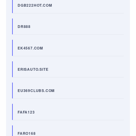
DGB222HOT.COM
DR888
EK4567.COM
ERISAUTO.SITE
EU369CLUBS.COM
FAFA123
FARO168