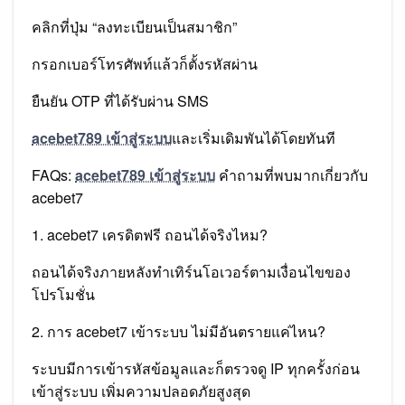
คลิกที่ปุ่ม “ลงทะเบียนเป็นสมาชิก”
กรอกเบอร์โทรศัพท์แล้วก็ตั้งรหัสผ่าน
ยืนยัน OTP ที่ได้รับผ่าน SMS
acebet789 เข้าสู่ระบบ
และเริ่มเดิมพันได้โดยทันที
FAQs:
acebet789 เข้าสู่ระบบ
คำถามที่พบมากเกี่ยวกับ
acebet7
1. acebet7 เครดิตฟรี ถอนได้จริงไหม?
ถอนได้จริงภายหลังทำเทิร์นโอเวอร์ตามเงื่อนไขของ
โปรโมชั่น
2. การ acebet7 เข้าระบบ ไม่มีอันตรายแค่ไหน?
ระบบมีการเข้ารหัสข้อมูลและก็ตรวจดู IP ทุกครั้งก่อน
เข้าสู่ระบบ เพิ่มความปลอดภัยสูงสุด