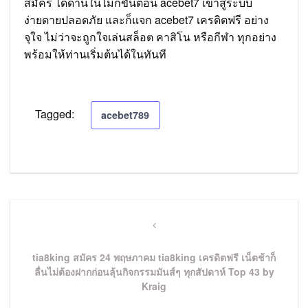
สมัคร ได้ด้านในไม่กี่ขั้นตอน acebet7 เข้าสู่ระบบ
ง่ายดายปลอดภัย และก็แจก acebet7 เครดิตฟรี อย่าง
จุใจ ไม่ว่าจะถูกใจเล่นสล็อต คาสิโน หรือกีฬา ทุกอย่าง
พร้อมให้ท่านเริ่มต้นได้ในทันที
Tagged:
acebet789
แนะแนว
เรื่อง
Previous
Post
tia8king สมัคร 24 พฤษภาคม tia8king เครดิตฟรี เน็ตช้าก็
ลื่นไม่ต้องฝากก่อนลุ้นกิจกรรมมันส์ๆ ทุกสัปดาห์ Top 43 by
Kraig