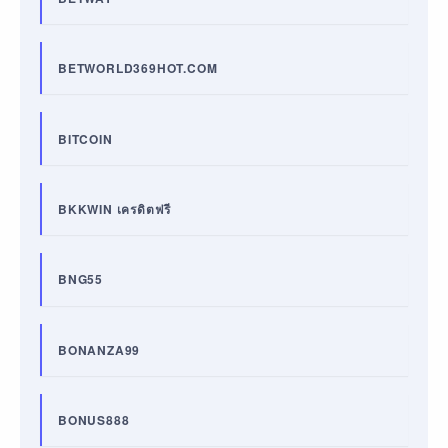
BETWORLD369HOT.COM
BITCOIN
BKKWIN เครดิตฟรี
BNG55
BONANZA99
BONUS888