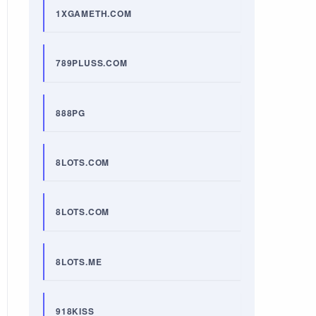
1XGAMETH.COM
789PLUSS.COM
888PG
8LOTS.COM
8LOTS.COM
8LOTS.ME
918KISS