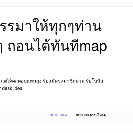
สรรมาให้ทุกๆท่าน
นๆ ถอนได้ทันทีmap
 แต่ได้ผลตอบแทนสูง รับสมัครสมาชิกด่วน รับโบนัส
r desk idea
HOMEPAGE
918KISS ดาวน์โหลด