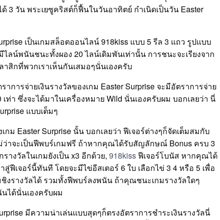
 3 วัน พระเยซูคริสต์ก็ฟื้นในวันอาทิตย์ กำเนิดเป็นวัน Easter
rprise เป็นเกมสล็อตออนไลน์ 918kiss แบบ 5 รีล 3 แถว รูปแบบ
ลน์พนันชนะทั้งผอง 20 ไลน์เดิมพันเท่านั้น การชนะจะเรียงจาก
คลาสิกที่พวกเราเห็นกันเสมอๆนั่นเองครับ
ตราการจ่ายเงินรางวัลของเกม Easter Surprise จะมีอัตราการจ่าย
000 เท่า ซึ่งจะได้มาในเครื่องหมาย Wild นั่นเองครับผม บอกเลยว่า นี่
Surprise แบบเต็มๆ
กม Easter Surprise นั้น บอกเลยว่า ฟีเจอร์ต่างๆก็จัดเต็มสมกับ
่ว่าจะเป็นฟีพบร์เกมฟรี ถ้าหากคุณได้รับสัญลักษณ์ Bonus ครบ 3
กรางวัลในเกมยังเป็น x3 อีกด้วย,
918kiss
ฟีเจอร์โบนัส หากคุณได้
่ฟีเจอร์นี้ทันที โดยจะมีไข่อีสเตอร์ 6 ใบ เลือกไข่ 3 4 หรือ 5 เพื่อ
เกมชิงรางวัลได้ รวมทั้งฟีพบร์ลงพนัน ถ้าคุณชนะเกมรางวัลใดๆ
ันได้นั่นเองครับผม
urprise มีความน่าเล่นแบบสุดๆก็ตรงอัตราการชำระเงินรางวัลนี่