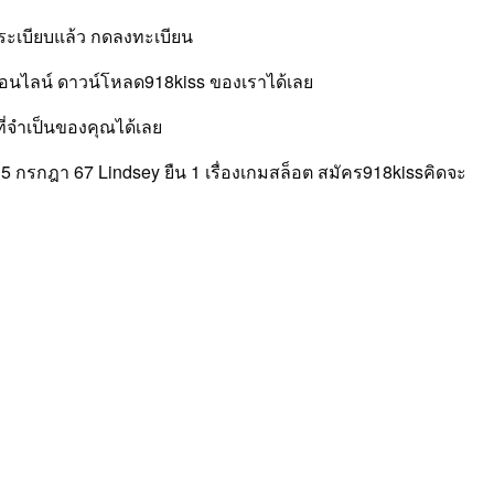
็นระเบียบแล้ว กดลงทะเบียน
อตออนไลน์ ดาวน์โหลด918kiss ของเราได้เลย
ี่จำเป็นของคุณได้เลย
 5 กรกฎา 67 Lindsey ยืน 1 เรื่องเกมสล็อต สมัคร918kissคิดจะ