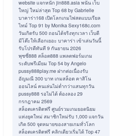
website แจกหนัก jin888.asia พนัน เว็บ
ใหญ่ ใหม่ล่าสุด Top 68 by Gabrielle
บาคาร่า168 เปิดโลกเกมไพ่สดแบบเรียล
ไทม์ Top 91 by Monika Sexy168c.com
วันเกิดรับ 500 ถอนได้จริงทุกเวลา เว็บดี
มีโต๊ะให้เลือกเยอะ บาคาร่า เข้าเล่นวันนี้
รับโปรดีทันที 9 กันยายน 2026
พุซซี่888 สล็อต888 แพลตฟอร์มเกม
ระดับพรีเมียม Top 54 by Angelo
pussy888play.me ฝากต่อเนื่องรับ
อัญมณี 300 บาท เกมสล็อต คาสิโน
ออนไลน์ คนเล่นไม่ต่ำกว่าแสนทุกวัน
pussy888 รอไม่ได้ ต้องลอง 29
กรกฎาคม 2569
สล็อตเครดิตฟรี ศูนย์รวมเกมยอดนิยม
แห่งยุคใหม่ สมาชิกใหม่รับ 1,000 แจกวัน
เกิด 500 จุดหมายของสายเกมทั่วโลก
สล็อตเครดิตฟรี คลิกเดียวเริ่มได้ Top 47