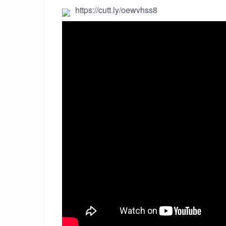
https://cutt.ly/oewvhss8