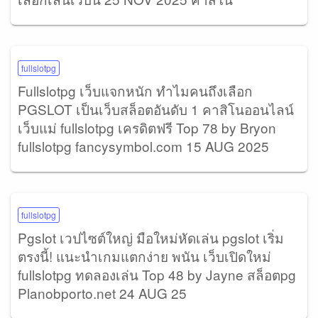
fullslotpg
Fullslotpg เว็บแจกหนัก ทำไมคนถึงเลือก
PGSLOT เป็นเว็บสล็อตอันดับ 1 คาสิโนออนไลน์
เว็บแม่ fullslotpg เครดิตฟรี Top 78 by Bryon
fullslotpg fancysymbol.com 15 AUG 2025
fullslotpg
Pgslot เวปไซต์ใหญ่ มือใหม่หัดเล่น pgslot เริ่ม
ตรงนี้! แนะนำเกมแตกง่าย พนัน เว็บเปิดใหม่
fullslotpg ทดลองเล่น Top 48 by Jayne สล็อตpg
Planobporto.net 24 AUG 25