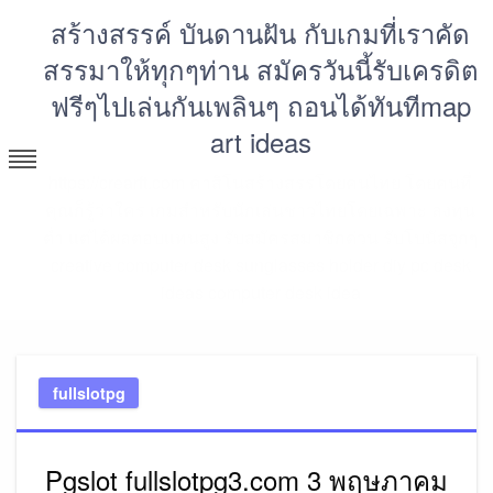
Skip
สร้างสรรค์ บันดานฝัน กับเกมที่เราคัด
to
สรรมาให้ทุกๆท่าน สมัครวันนี้รับเครดิต
content
ฟรีๆไปเล่นกันเพลินๆ ถอนได้ทันทีmap
art ideas
https://crearft.com คาสิโนสร้างสรรโดยคนไทย โดยคนที่
คุณก็รู้ว่าใคร เกมสำหรับนักเล่นชาวไทยโดยเฉพาะ ลงทุน
ต่ำ แต่ได้ผลตอบแทนสูง รับสมัครสมาชิกด่วน รับโบนัสจุกๆ
creative computer desk sunglasses holder diy pc desk
ideas computer desk idea
fullslotpg
Pgslot fullslotpg3.com 3 พฤษภาคม