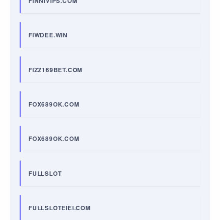
FINNIVIPS.COM
FIWDEE.WIN
FIZZ169BET.COM
FOX689OK.COM
FOX689OK.COM
FULLSLOT
FULLSLOTEIEI.COM