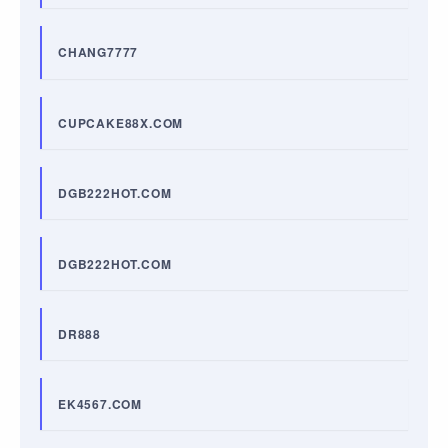
CHANG7777
CUPCAKE88X.COM
DGB222HOT.COM
DGB222HOT.COM
DR888
EK4567.COM