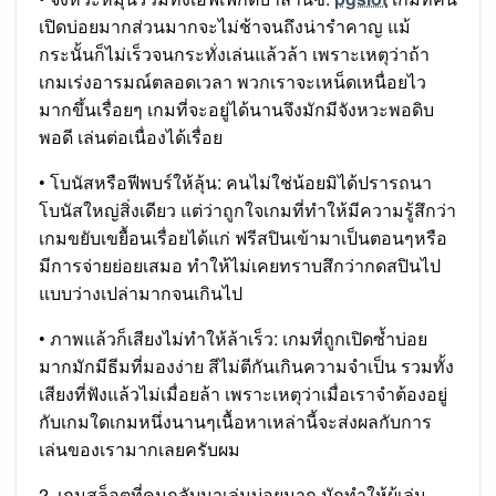
เปิดบ่อยมากส่วนมากจะไม่ช้าจนถึงน่ารำคาญ แม้
กระนั้นก็ไม่เร็วจนกระทั่งเล่นแล้วล้า เพราะเหตุว่าถ้า
เกมเร่งอารมณ์ตลอดเวลา พวกเราจะเหน็ดเหนื่อยไว
มากขึ้นเรื่อยๆ เกมที่จะอยู่ได้นานจึงมักมีจังหวะพอดิบ
พอดี เล่นต่อเนื่องได้เรื่อย
• โบนัสหรือฟีพบร์ให้ลุ้น: คนไม่ใช่น้อยมิได้ปรารถนา
โบนัสใหญ่สิ่งเดียว แต่ว่าถูกใจเกมที่ทำให้มีความรู้สึกว่า
เกมขยับเขยื้อนเรื่อยได้แก่ ฟรีสปินเข้ามาเป็นตอนๆหรือ
มีการจ่ายย่อยเสมอ ทำให้ไม่เคยทราบสึกว่ากดสปินไป
แบบว่างเปล่ามากจนเกินไป
• ภาพแล้วก็เสียงไม่ทำให้ล้าเร็ว: เกมที่ถูกเปิดซ้ำบ่อย
มากมักมีธีมที่มองง่าย สีไม่ตีกันเกินความจำเป็น รวมทั้ง
เสียงที่ฟังแล้วไม่เมื่อยล้า เพราะเหตุว่าเมื่อเราจำต้องอยู่
กับเกมใดเกมหนึ่งนานๆเนื้อหาเหล่านี้จะส่งผลกับการ
เล่นของเรามากเลยครับผม
2. เกมสล็อตที่คนกลับมาเล่นบ่อยมาก มักทำให้ผู้เล่น