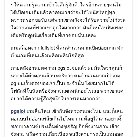
• ให้ความรู้ความเข้าใจสึกรู้จักดี: ใครอีกหลายๆคนไม่
ได้เปิดเกมเดิมแล้วคาดหมายว่าจะได้โบนัสใหญ่ทุก
คราวหรอกขอรับ แต่พวกเขาหวังจะได้รับความไม่กังวล
ใจจากเกมที่พวกเขาถูกใจมากกว่า มันก็เหมือนฟังเพลง
เดิมหรือดูหนังเรื่องเดิมที่เราชอบนั่นแหละ
เกมสล็อตจาก fullslot ที่คนจำนวนมากเปิดบ่อยมาก มัก
เป็นเกมที่เล่นแล้วเพลิดเพลินใจที่สุด
ภายหลังอ่านบทความ pgslot จบแล้ว ผมมั่นใจว่าคุณก็
น่าจะได้คำตอบแล้วนะครับว่า คนจำนวนมากเปิดเกม
pg บนเว็บตรงของเราเป็นประจำนั้น โดยมากไม่ได้
โฟกัสที่โบนัสหรือจังหวะแตกหนักอะไรเลย พวกเขาแค่
อยากได้ความรู้สึกสุขใจในการเล่นมากกว่า
pgslot
เกมลื่นไหม เข้ากับจังหวะตนเองไหม และก็เล่น
ต่อแบบไม่อ่อนเพลียเกินไปไหม เกมที่อยู่ได้นานอย่างงี้
ชอบบาลานซ์ประเด็นต่างๆเจริญ อีกทั้งงานภาพ เสียง
จังหวะ หรือความเกี่ยวเนื่อง จนถึงสามารถเป็นเกมยอด