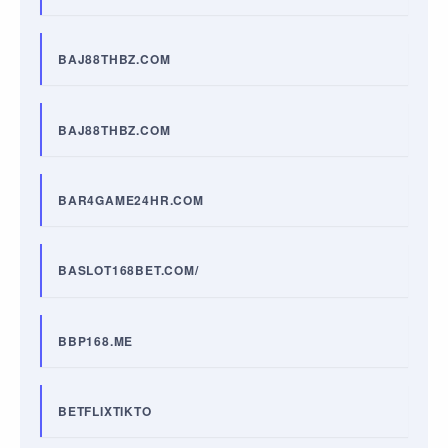
BAJ88THBZ.COM
BAJ88THBZ.COM
BAR4GAME24HR.COM
BASLOT168BET.COM/
BBP168.ME
BETFLIXTIKTO