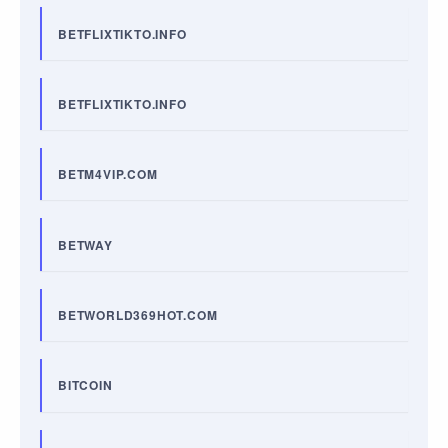
BETFLIXTIKTO.INFO
BETFLIXTIKTO.INFO
BETM4VIP.COM
BETWAY
BETWORLD369HOT.COM
BITCOIN