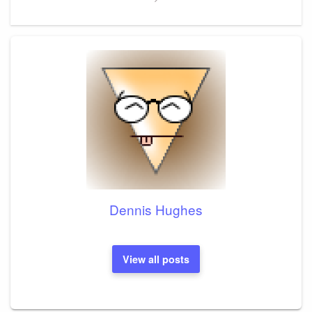
Dennis Hughes
View all posts