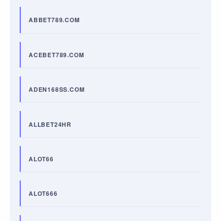
ABBET789.COM
ACEBET789.COM
ADEN168SS.COM
ALLBET24HR
ALOT66
ALOT666