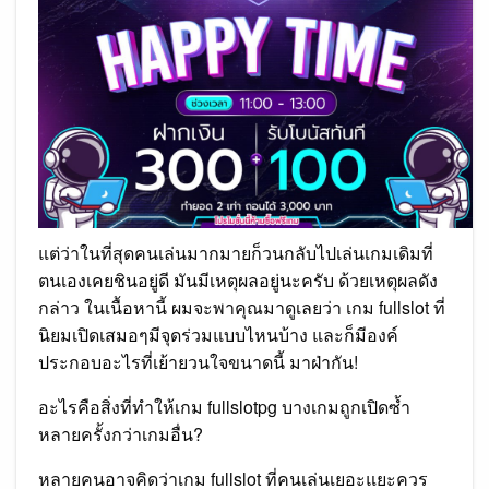
แต่ว่าในที่สุดคนเล่นมากมายก็วนกลับไปเล่นเกมเดิมที่
ตนเองเคยชินอยู่ดี มันมีเหตุผลอยู่นะครับ ด้วยเหตุผลดัง
กล่าว ในเนื้อหานี้ ผมจะพาคุณมาดูเลยว่า เกม fullslot ที่
นิยมเปิดเสมอๆมีจุดร่วมแบบไหนบ้าง และก็มีองค์
ประกอบอะไรที่เย้ายวนใจขนาดนี้ มาฝ่ากัน!
อะไรคือสิ่งที่ทำให้เกม fullslotpg บางเกมถูกเปิดซ้ำ
หลายครั้งกว่าเกมอื่น?
หลายคนอาจคิดว่าเกม fullslot ที่คนเล่นเยอะแยะควร