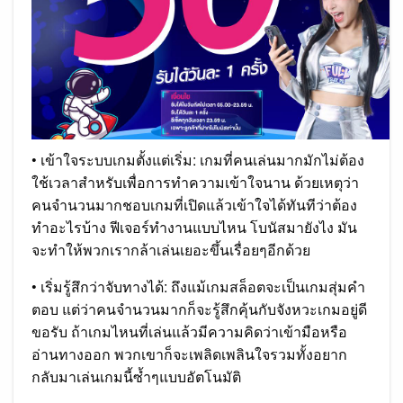
• เข้าใจระบบเกมตั้งแต่เริ่ม: เกมที่คนเล่นมากมักไม่ต้อง
ใช้เวลาสำหรับเพื่อการทำความเข้าใจนาน ด้วยเหตุว่า
คนจำนวนมากชอบเกมที่เปิดแล้วเข้าใจได้ทันทีว่าต้อง
ทำอะไรบ้าง ฟีเจอร์ทำงานแบบไหน โบนัสมายังไง มัน
จะทำให้พวกเรากล้าเล่นเยอะขึ้นเรื่อยๆอีกด้วย
• เริ่มรู้สึกว่าจับทางได้: ถึงแม้เกมสล็อตจะเป็นเกมสุ่มคำ
ตอบ แต่ว่าคนจำนวนมากก็จะรู้สึกคุ้นกับจังหวะเกมอยู่ดี
ขอรับ ถ้าเกมไหนที่เล่นแล้วมีความคิดว่าเข้ามือหรือ
อ่านทางออก พวกเขาก็จะเพลิดเพลินใจรวมทั้งอยาก
กลับมาเล่นเกมนี้ซ้ำๆแบบอัตโนมัติ