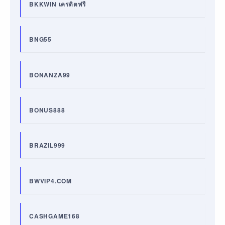
BKKWIN เครดิตฟรี
BNG55
BONANZA99
BONUS888
BRAZIL999
BWVIP4.COM
CASHGAME168