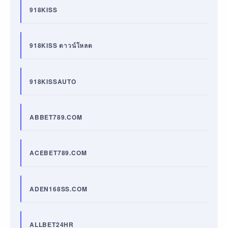
918KISS
918KISS ดาวน์โหลด
918KISSAUTO
ABBET789.COM
ACEBET789.COM
ADEN168SS.COM
ALLBET24HR