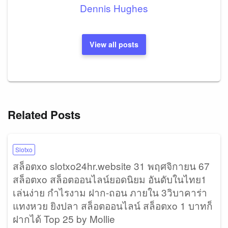
Dennis Hughes
View all posts
Related Posts
Slotxo
สล็อตxo slotxo24hr.website 31 พฤศจิกายน 67
สล็อตxo สล็อตออนไลน์ยอดนิยม อันดับในไทย1
เล่นง่าย กำไรงาม ฝาก-ถอน ภายใน 3วิบาคาร่า
แทงหวย ยิงปลา สล็อตออนไลน์ สล็อตxo 1 บาทก็
ฝากได้ Top 25 by Mollie