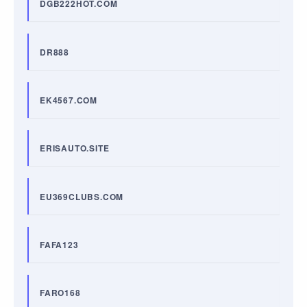
DGB222HOT.COM
DR888
EK4567.COM
ERISAUTO.SITE
EU369CLUBS.COM
FAFA123
FARO168