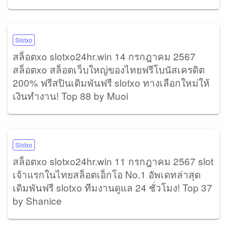
Slotxo
สล็อตxo slotxo24hr.win 14 กรกฎาคม 2567
สล็อตxo สล็อตเว็บใหญ่ของไทยฟรีโบนัสเครดิต
200% ฟรีสปินเดิมพันฟรี slotxo ทางเลือกใหม่ให้
เงินทำงาน! Top 88 by Muoi
Slotxo
สล็อตxo slotxo24hr.win 11 กรกฎาคม 2567 slot
เจ้าแรกในไทยสล็อตเอ็กโอ No.1 อัพเดทล่าสุด
เดิมพันฟรี slotxo ทีมงานดูแล 24 ชั่วโมง! Top 37
by Shanice