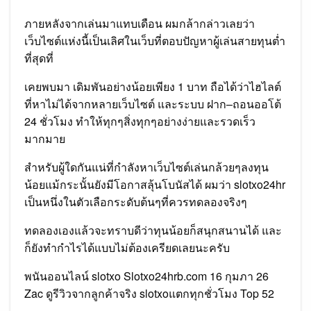
ภายหลังจากเล่นมาแทบเดือน ผมกล้ากล่าวเลยว่า
เว็บไซต์แห่งนี้เป็นเลิศในเว็บที่ตอบปัญหาผู้เล่นสายทุนต่ำ
ที่สุดที่
เคยพบมา เดิมพันอย่างน้อยเพียง 1 บาท ถือได้ว่าไฮไลต์
ที่หาไม่ได้จากหลายเว็บไซต์ และระบบ ฝาก–ถอนออโต้
24 ชั่วโมง ทำให้ทุกๆสิ่งทุกๆอย่างง่ายและรวดเร็ว
มากมาย
สำหรับผู้ใดกันแน่ที่กำลังหาเว็บไซต์เล่นกล้วยๆลงทุน
น้อยแม้กระนั้นยังมีโอกาสลุ้นโบนัสได้ ผมว่า slotxo24hr
เป็นหนึ่งในตัวเลือกระดับต้นๆที่ควรทดลองจริงๆ
ทดลองเองแล้วจะทราบดีว่าทุนน้อยก็สนุกสนานได้ และ
ก็ยังทำกำไรได้แบบไม่ต้องเครียดเลยนะครับ
พนันออนไลน์ slotxo Slotxo24hrb.com 16 กุมภา 26
Zac ดูรีวิวจากลูกค้าจริง slotxoแตกทุกชั่วโมง Top 52