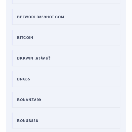
BETWORLD369HOT.COM
BITCOIN
BKKWIN เครดิตฟรี
BNG55
BONANZA99
BONUS888