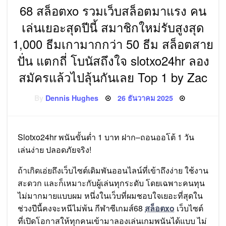
68 สล็อตxo รวมเว็บสล็อตมาแรง คน
เล่นเยอะสุดปีนี้ สมาชิกใหม่รับสูงสุด
1,000 ธีมเกามากกว่า 50 ธีม สล็อตสาย
ปั่น แตกถี่ โบนัสถึงใจ slotxo24hr ลอง
สมัครแล้วไปลุ้นกันเลย Top 1 by Zac
Posted
By
Dennis Hughes
26 ธันวาคม 2025
on
Slotxo24hr พนันขั้นต่ำ 1 บาท ฝาก–ถอนออโต้ 1 วัน
เล่นง่าย ปลอดภัยจริง!
ถ้าเกิดเอ่ยถึงเว็บไซต์เดิมพันออนไลน์ที่เข้าถึงง่าย ใช้งาน
สะดวก และก็เหมาะกับผู้เล่นทุกระดับ โดยเฉพาะคนทุน
ไม่มากมายแบบผม หนึ่งในเว็บที่ผมชอบใจเยอะที่สุดใน
ช่วงปีนี้คงจะหนีไม่พ้น กีฬาซีเกมส์68
สล็อตxo
เว็บไซต์
ที่เปิดโอกาสให้ทุกคนเข้ามาลองเล่นเกมพนันได้แบบ ไม่