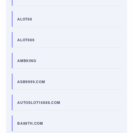
ALOT66
ALOT666
AMBKING
ASB9999.COM
AUTOSLOT16888.COM
BA88TH.COM