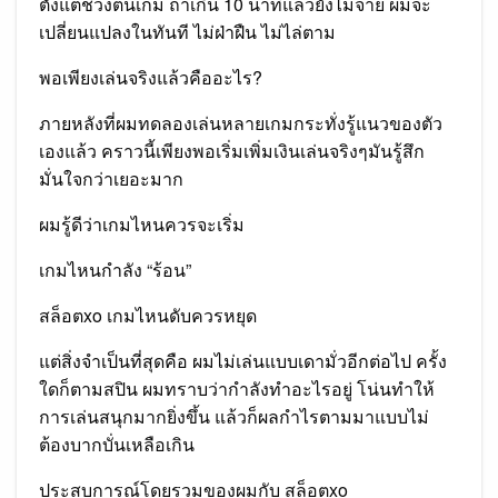
ตั้งแต่ช่วงต้นเกม ถ้าเกิน 10 นาทีแล้วยังไม่จ่าย ผมจะ
เปลี่ยนแปลงในทันที ไม่ฝ่าฝืน ไม่ไล่ตาม
พอเพียงเล่นจริงแล้วคืออะไร?
ภายหลังที่ผมทดลองเล่นหลายเกมกระทั่งรู้แนวของตัว
เองแล้ว คราวนี้เพียงพอเริ่มเพิ่มเงินเล่นจริงๆมันรู้สึก
มั่นใจกว่าเยอะมาก
ผมรู้ดีว่าเกมไหนควรจะเริ่ม
เกมไหนกำลัง “ร้อน”
สล็อตxo เกมไหนดับควรหยุด
แต่สิ่งจำเป็นที่สุดคือ ผมไม่เล่นแบบเดามั่วอีกต่อไป ครั้ง
ใดก็ตามสปิน ผมทราบว่ากำลังทำอะไรอยู่ โน่นทำให้
การเล่นสนุกมากยิ่งขึ้น แล้วก็ผลกำไรตามมาแบบไม่
ต้องบากบั่นเหลือเกิน
ประสบการณ์โดยรวมของผมกับ สล็อตxo