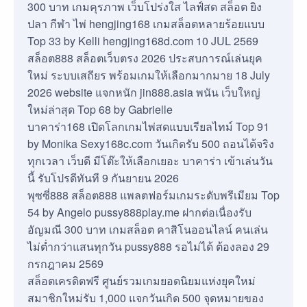
300 บาท เกมคุรภาพ เว็บโปร่งใส ไลฟ์สด สล็อต ยิง
ปลา กีฬา ไพ่ hengjing168 เกมสล็อตหลายร้อยแบบ
Top 33 by Kelli hengjing168d.com 10 JUL 2569
สล็อต888 สล็อตเว็บตรง 2026 ประสบการณ์เล่นยุค
ใหม่ ระบบเสถียร พร้อมเกมให้เลือกมากมาย 18 July
2026 website แจกหนัก jin888.asia พนัน เว็บใหญ่
ใหม่ล่าสุด Top 68 by Gabrielle
บาคาร่า168 เปิดโลกเกมไพ่สดแบบเรียลไทม์ Top 91
by Monika Sexy168c.com วันเกิดรับ 500 ถอนได้จริง
ทุกเวลา เว็บดี มีโต๊ะให้เลือกเยอะ บาคาร่า เข้าเล่นวัน
นี้ รับโปรดีทันที 9 กันยายน 2026
พุซซี่888 สล็อต888 แพลตฟอร์มเกมระดับพรีเมียม Top
54 by Angelo pussy888play.me ฝากต่อเนื่องรับ
อัญมณี 300 บาท เกมสล็อต คาสิโนออนไลน์ คนเล่น
ไม่ต่ำกว่าแสนทุกวัน pussy888 รอไม่ได้ ต้องลอง 29
กรกฎาคม 2569
สล็อตเครดิตฟรี ศูนย์รวมเกมยอดนิยมแห่งยุคใหม่
สมาชิกใหม่รับ 1,000 แจกวันเกิด 500 จุดหมายของ