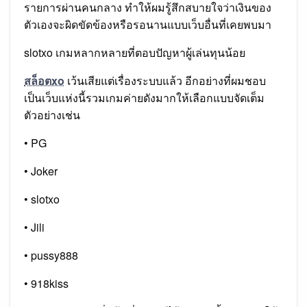
รายการผ่านคนกลาง ทำให้ผมรู้สึกสบายใจว่าเงินของ
ตัวเองจะผิดขัดข้องหรือรอนานแบบเว็บอื่นที่เคยพบมา
slotxo เกมหลากหลายที่ตอบปัญหาผู้เล่นทุนน้อย
สล็อตxo
เว้นเสียแต่เรื่องระบบแล้ว อีกอย่างที่ผมชอบ
เป็นเว็บแห่งนี้รวมเกมค่ายดังมากให้เลือกแบบจัดเต็ม
ตัวอย่างเช่น
• PG
• Joker
• slotxo
• Jili
• pussy888
• 918kiss