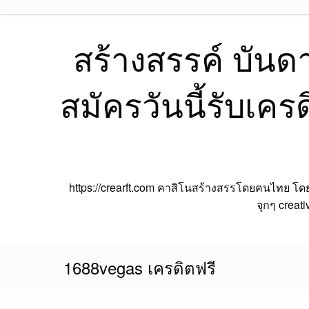
Skip
to
content
สร้างสรรค์ บันด
สมัครวันนี้รับเค
https://crearft.com คาสิโนสร้างสรรโดยคนไทย โด
จุกๆ creat
1688vegas เครดิตฟรี