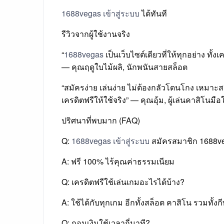
1688vegas เข้าสู่ระบบ
ได้ทันที
รีวิวจากผู้ใช้งานจริง
“
1688vegas
เป็นเว็บไซต์เดียวที่ให้ทุกอย่าง ทั้
— คุณฤดูใบไม้ผลิ, นักพนันสายสล็อต
“สมัครง่าย เล่นง่าย ไม่ต้องกลัวโดนโกง เหมาะ
เครดิตฟรีให้ใช้จริง” — คุณอุ้ม, ผู้เล่นคาสิโนมือ
ปริศนาที่พบมาก (FAQ)
Q:
1688vegas เข้าสู่ระบบ
สมัครสมาชิก 1688veg
A: ฟรี 100% ไร้คุณค่าธรรมเนียม
Q: เครดิตฟรีใช้เล่นเกมอะไรได้บ้าง?
A: ใช้ได้กับทุกเกม อีกทั้งสล็อต คาสิโน รวมทั้งก
Q: ถอนเงินใช้เวลากี่นาที?