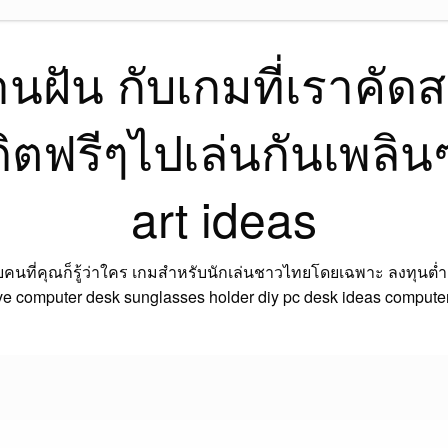
านฝัน กับเกมที่เราคัด
รดิตฟรีๆไปเล่นกันเพลิ
art ideas
ยคนที่คุณก็รู้ว่าใคร เกมสำหรับนักเล่นชาวไทยโดยเฉพาะ ลงทุนต่ำ
ive computer desk sunglasses holder diy pc desk ideas compute