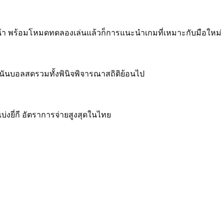
หน้า พร้อมโหมดทดลองเล่นแล้วก็การแนะนำเกมที่เหมาะกับมือใหม่
ับพนันบอลสดรวมทั้งพินิจพิจารณาสถิติย้อนไป
งยี่กี อัตราการจ่ายสูงสุดในไทย