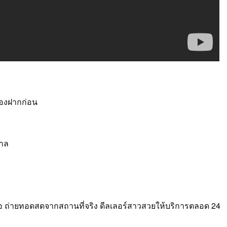
ต้องฝากก่อน
กาล
อ ถ่ายทอดสดจากสถานที่จริง ดีลเลอร์สาวสวยให้บริการตลอด 24