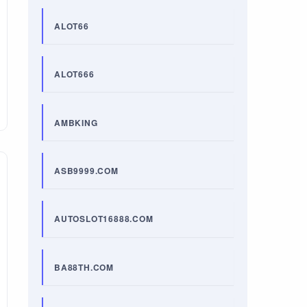
ALOT66
ALOT666
AMBKING
ASB9999.COM
AUTOSLOT16888.COM
BA88TH.COM