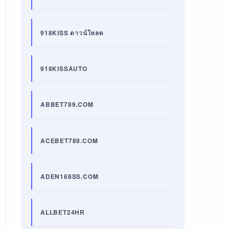
918KISS ดาวน์โหลด
918KISSAUTO
ABBET789.COM
ACEBET789.COM
ADEN168SS.COM
ALLBET24HR