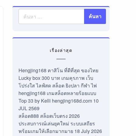
เรื่องล่าสุด
Hengjing168 คาสิโน ที่ดีที่สุด ของไทย
Lucky box 300 บาท เกมคุรภาพ เว็บ
โปร่งใส ไลฟ์สด สล็อต ยิงปลา กีฬา ไพ่
hengjing168 เกมสล็อตหลายร้อยแบบ
Top 33 by Kelli hengjing168d.com 10
JUL 2569
สล็อต888 สล็อตเว็บตรง 2026
ประสบการณ์เล่นยุคใหม่ ระบบเสถียร
พร้อมเกมให้เลือกมากมาย 18 July 2026