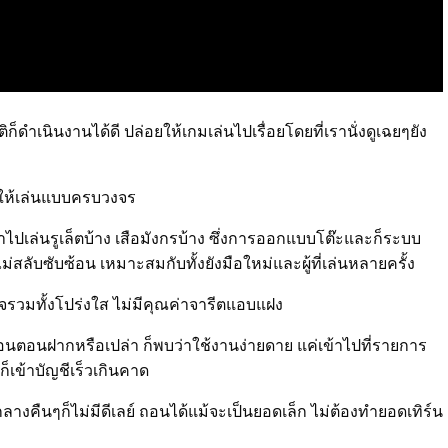
็ดำเนินงานได้ดี ปล่อยให้เกมเล่นไปเรื่อยโดยที่เรานั่งดูเฉยๆยัง
มีให้เล่นแบบครบวงจร
ปเล่นรูเล็ตบ้าง เสือมังกรบ้าง ซึ่งการออกแบบโต๊ะและก็ระบบ
ไม่สลับซับซ้อน เหมาะสมกับทั้งยังมือใหม่และผู้ที่เล่นหลายครั้ง
จรวมทั้งโปร่งใส ไม่มีคุณค่าจารีตแอบแฝง
นตอนฝากหรือเปล่า ก็พบว่าใช้งานง่ายดาย แค่เข้าไปที่รายการ
เข้าบัญชีเร็วเกินคาด
งคืนๆก็ไม่มีดีเลย์ ถอนได้แม้จะเป็นยอดเล็ก ไม่ต้องทำยอดเทิร์น