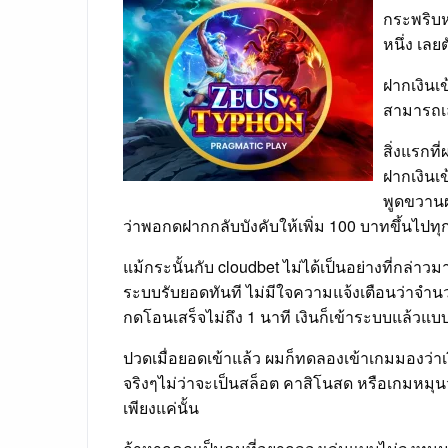
กระพริบห
หนึ่ง เล
ฝากเงินเข
สามารถเล
สิ่งแรกท
ฝากเงินเข้
พูดขวานผ่
ว่าพอกดฝากกลับบังคับให้เพิ่ม 100 บาทขึ้นไปทุก
แม้กระนั้นกับ cloudbet ไม่ได้เป็นอย่างที่กล่
ระบบรับยอดทันที ไม่มีใจความแจ้งเตือนว่าจำน
กดโอนเสร็จไม่ถึง 1 นาที เงินก็เข้าระบบแล้วแบ
ปวดเมื่อยอดเข้าแล้ว ผมก็ทดลองเข้าเกมมองว่าเงิ
จริงๆไม่ว่าจะเป็นสล็อต คาสิโนสด หรือเกมหมุนว
เพียงแค่นั้น