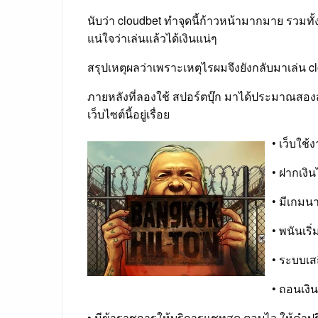
นับว่า cloudbet ทำจุดนี้ก้าวหน้ามากมาย รวมทั้ง
แน่ใจว่าเล่นแล้วได้เงินแน่ๆ
สรุปเหตุผลว่าเพราะเหตุไรผมจึงยังกลับมาเล่น cl
ภายหลังที่ลองใช้ สปอร์ตบุ๊ก มาได้ประมาณสองส
เว็บไซต์นี้อยู่เรื่อย
• เว็บใช้
• ฝากเงิน
• มีเกมนา
• พนันเริ
• ระบบเส
• ถอนเงิน
• มีข้าราชการให้บริการแชทสด ตอบไว ให้คำปร