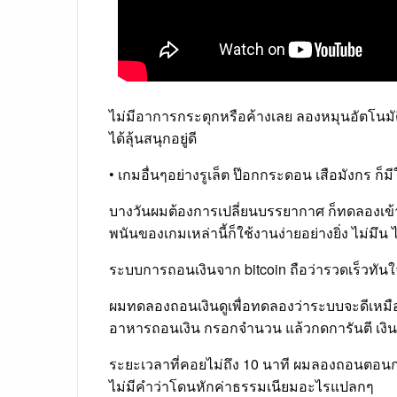
ไม่มีอาการกระตุกหรือค้างเลย ลองหมุนอัตโนมัติก
ได้ลุ้นสนุกอยู่ดี
• เกมอื่นๆอย่างรูเล็ต ป๊อกกระดอน เสือมังกร ก็
บางวันผมต้องการเปลี่ยนบรรยากาศ ก็ทดลองเข้าไ
พนันของเกมเหล่านี้ก็ใช้งานง่ายอย่างยิ่ง ไม่มึน 
ระบบการถอนเงินจาก bitcoin ถือว่ารวดเร็วทันใ
ผมทดลองถอนเงินดูเพื่อทดลองว่าระบบจะดีเหมือ
อาหารถอนเงิน กรอกจำนวน แล้วกดการันตี เงินก็
ระยะเวลาที่คอยไม่ถึง 10 นาที ผมลองถอนตอนกลา
ไม่มีคำว่าโดนหักค่าธรรมเนียมอะไรแปลกๆ