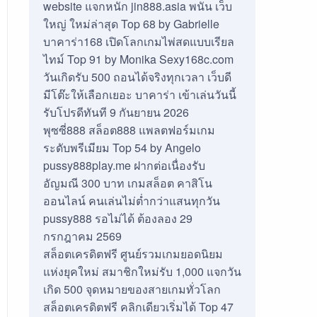
website แจกหนัก jin888.asia พนัน เว็บ
ใหญ่ ใหม่ล่าสุด Top 68 by Gabrielle
บาคาร่า168 เปิดโลกเกมไพ่สดแบบเรียล
ไทม์ Top 91 by Monika Sexy168c.com
วันเกิดรับ 500 ถอนได้จริงทุกเวลา เว็บดี
มีโต๊ะให้เลือกเยอะ บาคาร่า เข้าเล่นวันนี้
รับโปรดีทันที 9 กันยายน 2026
พุซซี่888 สล็อต888 แพลตฟอร์มเกม
ระดับพรีเมียม Top 54 by Angelo
pussy888play.me ฝากต่อเนื่องรับ
อัญมณี 300 บาท เกมสล็อต คาสิโน
ออนไลน์ คนเล่นไม่ต่ำกว่าแสนทุกวัน
pussy888 รอไม่ได้ ต้องลอง 29
กรกฎาคม 2569
สล็อตเครดิตฟรี ศูนย์รวมเกมยอดนิยม
แห่งยุคใหม่ สมาชิกใหม่รับ 1,000 แจกวัน
เกิด 500 จุดหมายของสายเกมทั่วโลก
สล็อตเครดิตฟรี คลิกเดียวเริ่มได้ Top 47