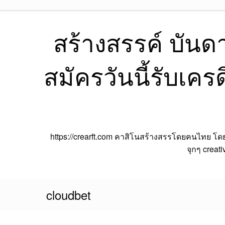
Skip
to
content
สร้างสรรค์ บันด
สมัครวันนี้รับเค
https://crearft.com คาสิโนสร้างสรรโดยคนไทย โด
จุกๆ creat
cloudbet