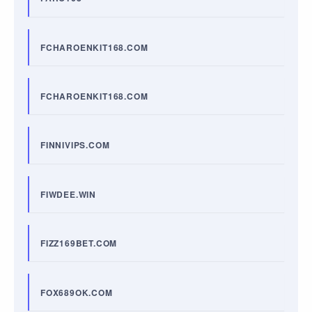
FCHAROENKIT168.COM
FCHAROENKIT168.COM
FINNIVIPS.COM
FIWDEE.WIN
FIZZ169BET.COM
FOX689OK.COM