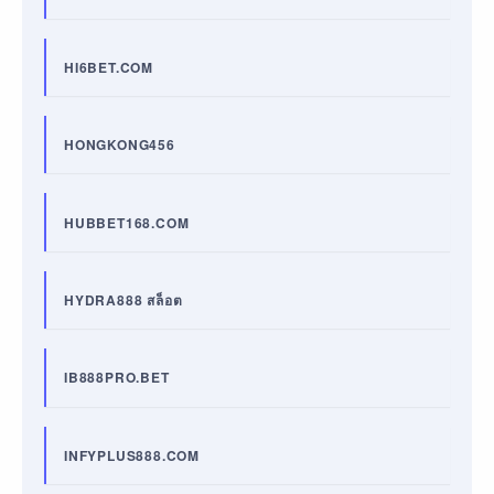
HI6BET.COM
HONGKONG456
HUBBET168.COM
HYDRA888 สล็อต
IB888PRO.BET
INFYPLUS888.COM