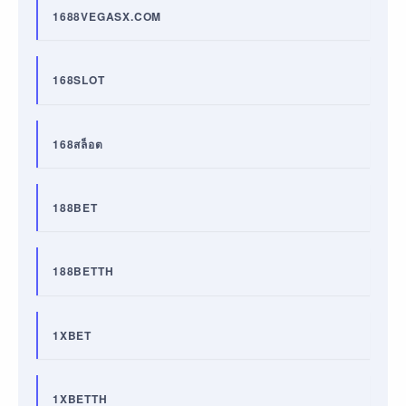
1688VEGASX.COM
168SLOT
168สล็อต
188BET
188BETTH
1XBET
1XBETTH