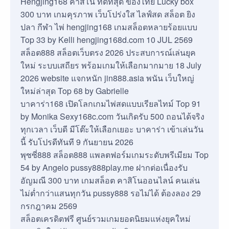
Hengjing168 คาสิโน ที่ดีที่สุด ของไทย Lucky box
300 บาท เกมคุรภาพ เว็บโปร่งใส ไลฟ์สด สล็อต ยิง
ปลา กีฬา ไพ่ hengjing168 เกมสล็อตหลายร้อยแบบ
Top 33 by Kelli hengjing168d.com 10 JUL 2569
สล็อต888 สล็อตเว็บตรง 2026 ประสบการณ์เล่นยุค
ใหม่ ระบบเสถียร พร้อมเกมให้เลือกมากมาย 18 July
2026 website แจกหนัก jin888.asia พนัน เว็บใหญ่
ใหม่ล่าสุด Top 68 by Gabrielle
บาคาร่า168 เปิดโลกเกมไพ่สดแบบเรียลไทม์ Top 91
by Monika Sexy168c.com วันเกิดรับ 500 ถอนได้จริง
ทุกเวลา เว็บดี มีโต๊ะให้เลือกเยอะ บาคาร่า เข้าเล่นวัน
นี้ รับโปรดีทันที 9 กันยายน 2026
พุซซี่888 สล็อต888 แพลตฟอร์มเกมระดับพรีเมียม Top
54 by Angelo pussy888play.me ฝากต่อเนื่องรับ
อัญมณี 300 บาท เกมสล็อต คาสิโนออนไลน์ คนเล่น
ไม่ต่ำกว่าแสนทุกวัน pussy888 รอไม่ได้ ต้องลอง 29
กรกฎาคม 2569
สล็อตเครดิตฟรี ศูนย์รวมเกมยอดนิยมแห่งยุคใหม่