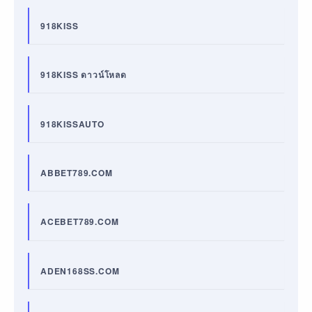
918KISS
918KISS ดาวน์โหลด
918KISSAUTO
ABBET789.COM
ACEBET789.COM
ADEN168SS.COM