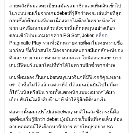
ภายหลังที่ผมลงทะเบียนสมัครสมาชิกและเพิ่มเงินเข้าไป
ในระบบ ผมเริ่มจากเกมdebetที่รู้สึกว่าคงจะเล่นง่ายที่สุด
ก่อนซึ่งก็คือเกมสล็อต เนื่องจากไม่ต้องวิเคราะห์อะไร
มาก แค่เลือกเกมแล้วหลังจากนั้นก็กดหมุนอย่างเดียว
ตอนเข้าไปพบเกมจากค่าย PG Soft, Joker,
สล็อต
Pragmatic Play รวมทั้งอีกหลายค่ายที่ผมไม่เคยทราบชื่อ
มาก่อน ซึ่งก็น่าสนใจเนื่องจากแต่ละค่ายมีเอกลักษณ์ของ
ตัวเอง บางเกมภาพงาม บางเกมแจกโบนัสเยอะแยะ บาง
เกมมีฟีพบร์แปลกใหม่ที่ทำให้ไม่ทราบสึกซ้ำจากจำเจ
เกมที่ผมลองเป็นเกมbetwayแนวจีนๆที่มีฟีเจอร์คูณหลาย
เท่า จำชื่อไม่ได้แล้ว แต่ว่าที่จำได้แม่นเป็นปั่นไปไม่กี่ตา
ก็ได้โบนัสฟรีสปิน รวมทั้งแตกหนักแบบงงมากๆได้มา
เกือบพันในไม่ถึงสิบห้านาที ทำให้รู้สึกดีตั้งแต่เริ่ม
ต่อจากนั้นผมแปรไปเล่นbetway คาสิโนสด ซึ่งตรงนี้คือ
จุดที่ผมเริ่มรู้สึกว่า debet มุ่งมั่นกว่าเว็บอื่นที่เคยเห็น ห้อง
ถ่ายทอดสดมีให้เลือกนานัปการ ค่ายใหญ่ๆอย่าง SA