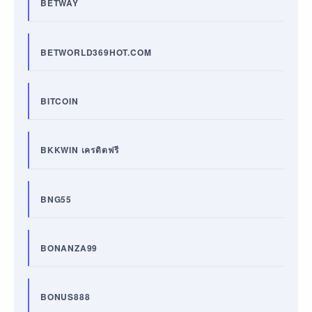
BETWAY
BETWORLD369HOT.COM
BITCOIN
BKKWIN เครดิตฟรี
BNG55
BONANZA99
BONUS888