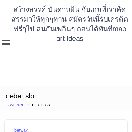
Skip
สร้างสรรค์ บันดานฝัน กับเกมที่เราคัด
to
สรรมาให้ทุกๆท่าน สมัครวันนี้รับเครดิต
content
ฟรีๆไปเล่นกันเพลินๆ ถอนได้ทันทีmap
art ideas
https://crearft.com คาสิโนสร้างสรรโดยคนไทย โดยคนที่
คุณก็รู้ว่าใคร เกมสำหรับนักเล่นชาวไทยโดยเฉพาะ ลงทุน
ต่ำ แต่ได้ผลตอบแทนสูง รับสมัครสมาชิกด่วน รับโบนัสจุกๆ
creative computer desk sunglasses holder diy pc desk
ideas computer desk idea
debet slot
HOMEPAGE
DEBET SLOT
betway