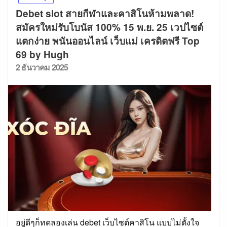
Debet slot สายกีฬาและคาสิโนห้ามพลาด!
สมัครใหม่รับโบนัส 100% 15 พ.ย. 25 เวปไซต์
แตกง่าย พนันออนไลน์ เว็บแม่ เครดิตฟรี Top
69 by Hugh
Posted
2 ธันวาคม 2025
on
อยู่ดีๆก็ทดลองเล่น debet เว็บไซต์คาสิโน แบบไม่ตั้งใจ