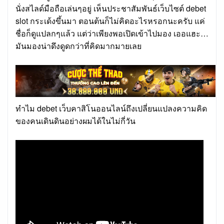
นั่งสไลด์มือถือเล่นๆอยู่ เห็นประชาสัมพันธ์เว็บไซต์ debet
slot กระเด้งขึ้นมา ตอนต้นก็ไม่คิดอะไรหรอกนะครับ แค่
ชื่อก็ดูแปลกๆแล้ว แต่ว่าเพียงพอเปิดเข้าไปมอง เออแฮะ…
มันมองน่าดึงดูดกว่าที่คิดมากมายเลย
ทำไม debet เว็บคาสิโนออนไลน์ถึงเปลี่ยนแปลงความคิด
ของคนเดินดินอย่างผมได้ในไม่กี่วัน