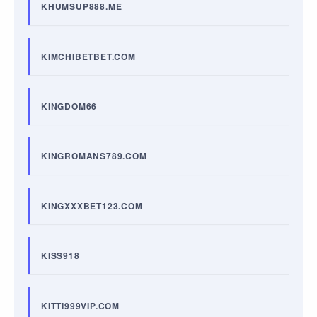
KHUMSUP888.ME
KIMCHIBETBET.COM
KINGDOM66
KINGROMANS789.COM
KINGXXXBET123.COM
KISS918
KITTI999VIP.COM